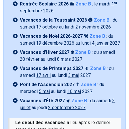
er
Rentrée Scolaire 2026 🎒
Zone B
: le mardi
1
septembre
2026
Vacances de la Toussaint 2026 🎃
Zone B
: du
samedi
17 octobre
au lundi
2 novembre
2026
Vacances de Noël 2026-2027 🎅
Zone B
: du
samedi
19 décembre
2026 au lundi
4 janvier
2027
Vacances d’Hiver 2027 ❄️
Zone B
: du samedi
20 février
au lundi
8 mars
2027
Vacances de Printemps 2027 🌷
Zone B
: du
samedi
17 avril
au lundi
3 mai
2027
Pont de l’Ascension 2027 ✝️
Zone B
: du
mercredi
5 mai
au lundi
10 mai
2027
Vacances d’Été 2027 ☀️
Zone B
: du samedi
3
juillet
au jeudi
2 septembre 2027
Le début des vacances
a lieu après le dernier