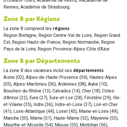
d'Orléans-Tours, Académie de Reims, RAcadémie de
Rennes, Académie de Strasbourg.
Zone B par Régions
La zone B comprend les
régions
:
Region Bretagne, Region Centre-Val de Loire, Region Grand
Est, Region Hauts-de-France, Region Normandie, Region
Pays de la Loire, Region Provence-Alpes-Côte d’Azur.
Zone B par Départements
La zone B des vacances inclut ces
départements
:
Aisne (02), Alpes-de-Haute-Provence (04), Hautes-Alpes
(05), Alpes-Maritimes (06), Ardennes (08), Aube (10),
Bouches-du-Rhône (13), Calvados (14), Cher (18), Côtes-
d’Armor (22), Eure (27), Eure-et-Loir (28), Finistère (29), Ille-
et-Vilaine (35), Indre (36), Indre-et-Loire (37), Loir-et-Cher
(41), Loire-Atlantique (44), Loiret (45), Maine-et-Loire (49),
Manche (50), Marne (51), Haute-Marne (52), Mayenne (53),
Meurthe-et-Moselle (54), Meuse (55), Morbihan (56),