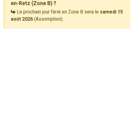
en-Retz (Zone B) ?
Le prochain jour férié en Zone B sera le
samedi 15
août 2026
(Assomption).