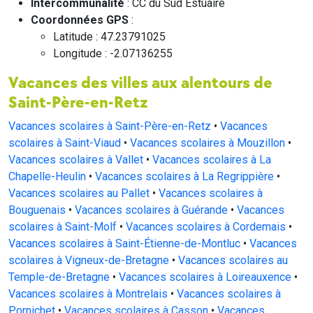
Intercommunalité
: CC du Sud Estuaire
Coordonnées GPS
:
Latitude : 47.23791025
Longitude : -2.07136255
Vacances des villes aux alentours de
Saint-Père-en-Retz
Vacances scolaires à Saint-Père-en-Retz
•
Vacances
scolaires à Saint-Viaud
•
Vacances scolaires à Mouzillon
•
Vacances scolaires à Vallet
•
Vacances scolaires à La
Chapelle-Heulin
•
Vacances scolaires à La Regrippière
•
Vacances scolaires au Pallet
•
Vacances scolaires à
Bouguenais
•
Vacances scolaires à Guérande
•
Vacances
scolaires à Saint-Molf
•
Vacances scolaires à Cordemais
•
Vacances scolaires à Saint-Étienne-de-Montluc
•
Vacances
scolaires à Vigneux-de-Bretagne
•
Vacances scolaires au
Temple-de-Bretagne
•
Vacances scolaires à Loireauxence
•
Vacances scolaires à Montrelais
•
Vacances scolaires à
Pornichet
•
Vacances scolaires à Casson
•
Vacances