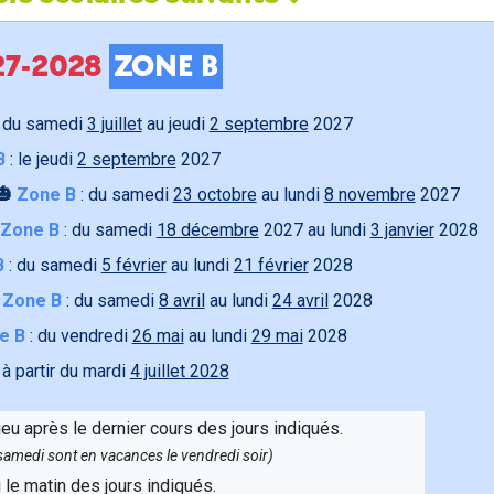
027-2028
ZONE B
 du samedi
3 juillet
au jeudi
2 septembre
2027
B
: le jeudi
2 septembre
2027
🎃
Zone B
: du samedi
23 octobre
au lundi
8 novembre
2027
Zone B
: du samedi
18 décembre
2027 au lundi
3 janvier
2028
B
: du samedi
5 février
au lundi
21 février
2028

Zone B
: du samedi
8 avril
au lundi
24 avril
2028
e B
: du vendredi
26 mai
au lundi
29 mai
2028
 à partir du mardi
4 juillet 2028
ieu après le dernier cours des jours indiqués.
e samedi sont en vacances le vendredi soir)
u le matin des jours indiqués.