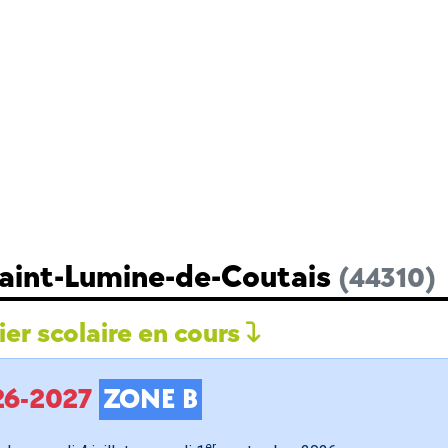
Saint-Lumine-de-Coutais
(44310)
er scolaire en cours
026-2027
ZONE B
er