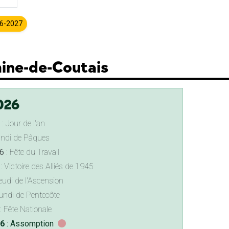
26-2027
mine-de-Coutais
026
: Jour de l'an
undi de Pâques
6
: Fête du Travail
: Victoire des Alliés de 1945
eudi de l'Ascension
undi de Pentecôte
: Fête Nationale
26
: Assomption