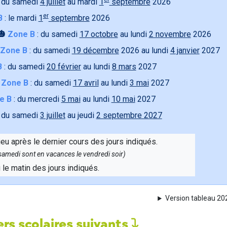
 du samedi
4 juillet
au mardi
1
septembre
2026
er
B
: le mardi
1
septembre
2026
🎃
Zone B
: du samedi
17 octobre
au lundi
2 novembre
2026
Zone B
: du samedi
19 décembre
2026 au lundi
4 janvier
2027
B
: du samedi
20 février
au lundi
8 mars
2027

Zone B
: du samedi
17 avril
au lundi
3 mai
2027
e B
: du mercredi
5 mai
au lundi
10 mai
2027
 du samedi
3 juillet
au jeudi
2 septembre 2027
ieu après le dernier cours des jours indiqués.
e samedi sont en vacances le vendredi soir)
u le matin des jours indiqués.
Version tableau 2
rs scolaires suivants