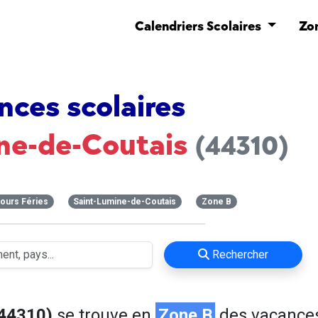
Calendriers Scolaires
Zo
nces scolaires
ne-de-Coutais
(44310)
ours Féries
Saint-Lumine-de-Coutais
Zone B
Rechercher
(44310)
se trouve en
Zone B
des vacance