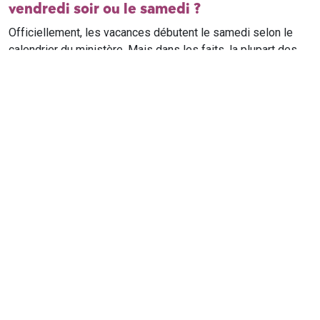
vendredi soir ou le samedi ?
Officiellement, les vacances débutent le samedi selon le
calendrier du ministère. Mais dans les faits, la plupart des
élèves qui n'ont pas cours le samedi sont en vacances dès
le vendredi soir après leur dernier cours. Il est conseillé de
vérifier avec l'établissement scolaire si des cours ont lieu le
samedi matin.
Où trouver le calendrier scolaire officiel ?
Le calendrier scolaire officiel est publié sur le site du
ministère de l'Education nationale
. Les dates présentées sur
ce site reprennent les données officielles pour les années
scolaires en cours et à venir, pour chaque zone et chaque
ville de France.