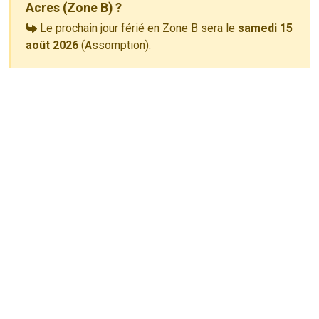
Acres (Zone B) ?
Le prochain jour férié en Zone B sera le
samedi 15
août 2026
(Assomption).