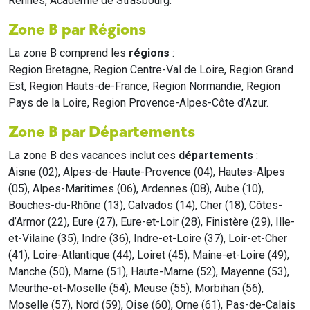
Rennes, Académie de Strasbourg.
Zone B par Régions
La zone B comprend les
régions
:
Region Bretagne, Region Centre-Val de Loire, Region Grand
Est, Region Hauts-de-France, Region Normandie, Region
Pays de la Loire, Region Provence-Alpes-Côte d’Azur.
Zone B par Départements
La zone B des vacances inclut ces
départements
:
Aisne (02), Alpes-de-Haute-Provence (04), Hautes-Alpes
(05), Alpes-Maritimes (06), Ardennes (08), Aube (10),
Bouches-du-Rhône (13), Calvados (14), Cher (18), Côtes-
d’Armor (22), Eure (27), Eure-et-Loir (28), Finistère (29), Ille-
et-Vilaine (35), Indre (36), Indre-et-Loire (37), Loir-et-Cher
(41), Loire-Atlantique (44), Loiret (45), Maine-et-Loire (49),
Manche (50), Marne (51), Haute-Marne (52), Mayenne (53),
Meurthe-et-Moselle (54), Meuse (55), Morbihan (56),
Moselle (57), Nord (59), Oise (60), Orne (61), Pas-de-Calais