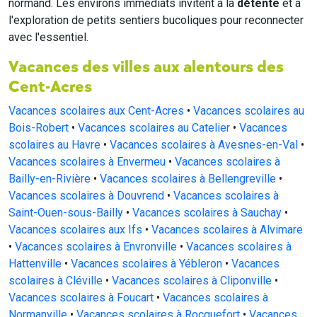
normand. Les environs immédiats invitent à la
détente
et à
l'exploration de petits sentiers bucoliques pour reconnecter
avec l'essentiel.
Vacances des villes aux alentours des
Cent-Acres
Vacances scolaires aux Cent-Acres
•
Vacances scolaires au
Bois-Robert
•
Vacances scolaires au Catelier
•
Vacances
scolaires au Havre
•
Vacances scolaires à Avesnes-en-Val
•
Vacances scolaires à Envermeu
•
Vacances scolaires à
Bailly-en-Rivière
•
Vacances scolaires à Bellengreville
•
Vacances scolaires à Douvrend
•
Vacances scolaires à
Saint-Ouen-sous-Bailly
•
Vacances scolaires à Sauchay
•
Vacances scolaires aux Ifs
•
Vacances scolaires à Alvimare
•
Vacances scolaires à Envronville
•
Vacances scolaires à
Hattenville
•
Vacances scolaires à Yébleron
•
Vacances
scolaires à Cléville
•
Vacances scolaires à Cliponville
•
Vacances scolaires à Foucart
•
Vacances scolaires à
Normanville
•
Vacances scolaires à Rocquefort
•
Vacances