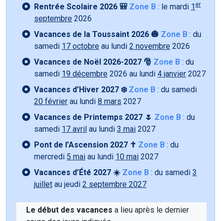
er
Rentrée Scolaire 2026 🎒
Zone B
: le mardi
1
septembre
2026
Vacances de la Toussaint 2026 🎃
Zone B
: du
samedi
17 octobre
au lundi
2 novembre
2026
Vacances de Noël 2026-2027 🎅
Zone B
: du
samedi
19 décembre
2026 au lundi
4 janvier
2027
Vacances d’Hiver 2027 ❄️
Zone B
: du samedi
20 février
au lundi
8 mars
2027
Vacances de Printemps 2027 🌷
Zone B
: du
samedi
17 avril
au lundi
3 mai
2027
Pont de l’Ascension 2027 ✝️
Zone B
: du
mercredi
5 mai
au lundi
10 mai
2027
Vacances d’Été 2027 ☀️
Zone B
: du samedi
3
juillet
au jeudi
2 septembre 2027
Le début des vacances
a lieu après le dernier