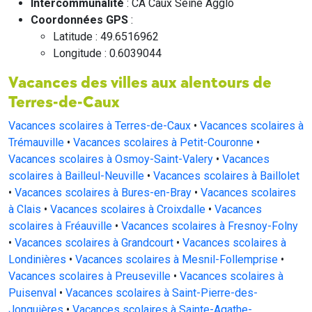
Intercommunalité
: CA Caux Seine Agglo
Coordonnées GPS
:
Latitude : 49.6516962
Longitude : 0.6039044
Vacances des villes aux alentours de
Terres-de-Caux
Vacances scolaires à Terres-de-Caux
•
Vacances scolaires à
Trémauville
•
Vacances scolaires à Petit-Couronne
•
Vacances scolaires à Osmoy-Saint-Valery
•
Vacances
scolaires à Bailleul-Neuville
•
Vacances scolaires à Baillolet
•
Vacances scolaires à Bures-en-Bray
•
Vacances scolaires
à Clais
•
Vacances scolaires à Croixdalle
•
Vacances
scolaires à Fréauville
•
Vacances scolaires à Fresnoy-Folny
•
Vacances scolaires à Grandcourt
•
Vacances scolaires à
Londinières
•
Vacances scolaires à Mesnil-Follemprise
•
Vacances scolaires à Preuseville
•
Vacances scolaires à
Puisenval
•
Vacances scolaires à Saint-Pierre-des-
Jonquières
•
Vacances scolaires à Sainte-Agathe-