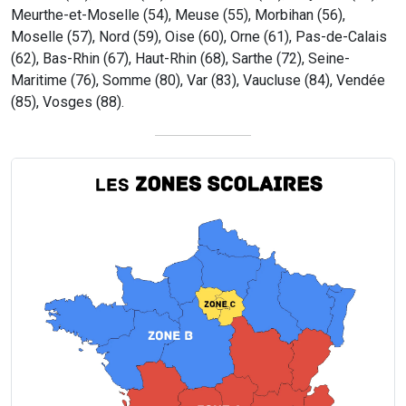
Meurthe-et-Moselle (54), Meuse (55), Morbihan (56),
Moselle (57), Nord (59), Oise (60), Orne (61), Pas-de-Calais
(62), Bas-Rhin (67), Haut-Rhin (68), Sarthe (72), Seine-
Maritime (76), Somme (80), Var (83), Vaucluse (84), Vendée
(85), Vosges (88).