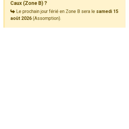
Caux (Zone B) ?
Le prochain jour férié en Zone B sera le
samedi 15
août 2026
(Assomption).