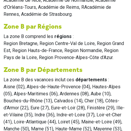
Académie de Nice, Académie de Normandie, Académie
d'Orléans-Tours, Académie de Reims, RAcadémie de
Rennes, Académie de Strasbourg.
Zone B par Régions
La zone B comprend les
régions
:
Region Bretagne, Region Centre-Val de Loire, Region Grand
Est, Region Hauts-de-France, Region Normandie, Region
Pays de la Loire, Region Provence-Alpes-Côte d’Azur.
Zone B par Départements
La zone B des vacances inclut ces
départements
:
Aisne (02), Alpes-de-Haute-Provence (04), Hautes-Alpes
(05), Alpes-Maritimes (06), Ardennes (08), Aube (10),
Bouches-du-Rhône (13), Calvados (14), Cher (18), Côtes-
d’Armor (22), Eure (27), Eure-et-Loir (28), Finistère (29), Ille-
et-Vilaine (35), Indre (36), Indre-et-Loire (37), Loir-et-Cher
(41), Loire-Atlantique (44), Loiret (45), Maine-et-Loire (49),
Manche (50), Marne (51), Haute-Marne (52), Mayenne (53),