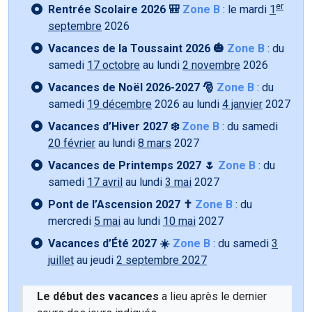
er
Rentrée Scolaire 2026 🎒
Zone B
: le mardi
1
septembre
2026
Vacances de la Toussaint 2026 🎃
Zone B
: du
samedi
17 octobre
au lundi
2 novembre
2026
Vacances de Noël 2026-2027 🎅
Zone B
: du
samedi
19 décembre
2026 au lundi
4 janvier
2027
Vacances d’Hiver 2027 ❄️
Zone B
: du samedi
20 février
au lundi
8 mars
2027
Vacances de Printemps 2027 🌷
Zone B
: du
samedi
17 avril
au lundi
3 mai
2027
Pont de l’Ascension 2027 ✝️
Zone B
: du
mercredi
5 mai
au lundi
10 mai
2027
Vacances d’Été 2027 ☀️
Zone B
: du samedi
3
juillet
au jeudi
2 septembre 2027
Le début des vacances
a lieu après le dernier