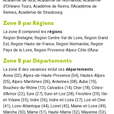
Académie de Nice, Académie de Normandie, Académie
d'Orléans-Tours, Académie de Reims, RAcadémie de
Rennes, Académie de Strasbourg.
Zone B par Régions
La zone B comprend les
régions
:
Region Bretagne, Region Centre-Val de Loire, Region Grand
Est, Region Hauts-de-France, Region Normandie, Region
Pays de la Loire, Region Provence-Alpes-Côte d’Azur.
Zone B par Départements
La zone B des vacances inclut ces
départements
:
Aisne (02), Alpes-de-Haute-Provence (04), Hautes-Alpes
(05), Alpes-Maritimes (06), Ardennes (08), Aube (10),
Bouches-du-Rhône (13), Calvados (14), Cher (18), Côtes-
d’Armor (22), Eure (27), Eure-et-Loir (28), Finistère (29), Ille-
et-Vilaine (35), Indre (36), Indre-et-Loire (37), Loir-et-Cher
(41), Loire-Atlantique (44), Loiret (45), Maine-et-Loire (49),
Manche (50), Marne (51), Haute-Marne (52), Mayenne (53),