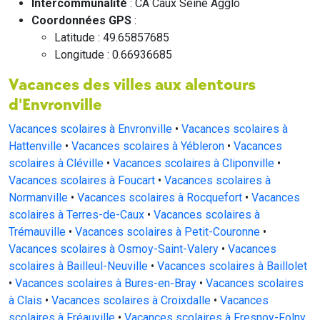
Intercommunalité
: CA Caux Seine Agglo
Coordonnées GPS
:
Latitude : 49.65857685
Longitude : 0.66936685
Vacances des villes aux alentours
d'Envronville
Vacances scolaires à Envronville
•
Vacances scolaires à
Hattenville
•
Vacances scolaires à Yébleron
•
Vacances
scolaires à Cléville
•
Vacances scolaires à Cliponville
•
Vacances scolaires à Foucart
•
Vacances scolaires à
Normanville
•
Vacances scolaires à Rocquefort
•
Vacances
scolaires à Terres-de-Caux
•
Vacances scolaires à
Trémauville
•
Vacances scolaires à Petit-Couronne
•
Vacances scolaires à Osmoy-Saint-Valery
•
Vacances
scolaires à Bailleul-Neuville
•
Vacances scolaires à Baillolet
•
Vacances scolaires à Bures-en-Bray
•
Vacances scolaires
à Clais
•
Vacances scolaires à Croixdalle
•
Vacances
scolaires à Fréauville
•
Vacances scolaires à Fresnoy-Folny