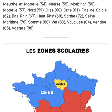
Meurthe-et-Moselle (54), Meuse (55), Morbihan (56),
Moselle (57), Nord (59), Oise (60), Orne (61), Pas-de-Calais
(62), Bas-Rhin (67), Haut-Rhin (68), Sarthe (72), Seine-
Maritime (76), Somme (80), Var (83), Vaucluse (84), Vendée
(85), Vosges (88).