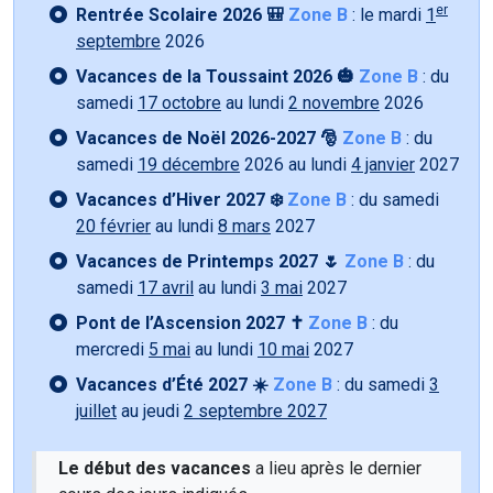
er
Rentrée Scolaire 2026 🎒
Zone B
: le mardi
1
septembre
2026
Vacances de la Toussaint 2026 🎃
Zone B
: du
samedi
17 octobre
au lundi
2 novembre
2026
Vacances de Noël 2026-2027 🎅
Zone B
: du
samedi
19 décembre
2026 au lundi
4 janvier
2027
Vacances d’Hiver 2027 ❄️
Zone B
: du samedi
20 février
au lundi
8 mars
2027
Vacances de Printemps 2027 🌷
Zone B
: du
samedi
17 avril
au lundi
3 mai
2027
Pont de l’Ascension 2027 ✝️
Zone B
: du
mercredi
5 mai
au lundi
10 mai
2027
Vacances d’Été 2027 ☀️
Zone B
: du samedi
3
juillet
au jeudi
2 septembre 2027
Le début des vacances
a lieu après le dernier