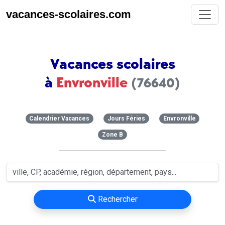
vacances-scolaires.com
Vacances scolaires
à
Envronville
(76640)
Calendrier Vacances
Jours Féries
Envronville
Zone B
Rechercher