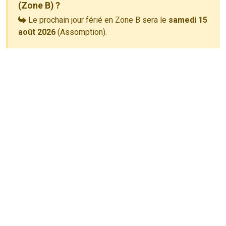
(Zone B) ?
Le prochain jour férié en Zone B sera le
samedi 15
août 2026
(Assomption).