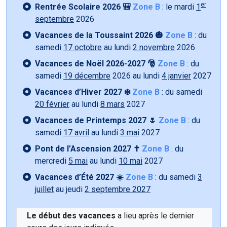
er
Rentrée Scolaire 2026 🎒
Zone B
: le mardi
1
septembre
2026
Vacances de la Toussaint 2026 🎃
Zone B
: du
samedi
17 octobre
au lundi
2 novembre
2026
Vacances de Noël 2026-2027 🎅
Zone B
: du
samedi
19 décembre
2026 au lundi
4 janvier
2027
Vacances d’Hiver 2027 ❄️
Zone B
: du samedi
20 février
au lundi
8 mars
2027
Vacances de Printemps 2027 🌷
Zone B
: du
samedi
17 avril
au lundi
3 mai
2027
Pont de l’Ascension 2027 ✝️
Zone B
: du
mercredi
5 mai
au lundi
10 mai
2027
Vacances d’Été 2027 ☀️
Zone B
: du samedi
3
juillet
au jeudi
2 septembre 2027
Le début des vacances
a lieu après le dernier