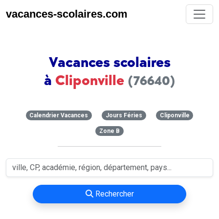
vacances-scolaires.com
Vacances scolaires
à
Cliponville
(76640)
Calendrier Vacances
Jours Féries
Cliponville
Zone B
Rechercher