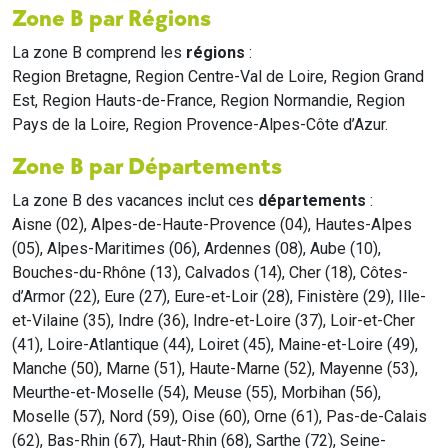
Zone B par Régions
La zone B comprend les
régions
:
Region Bretagne, Region Centre-Val de Loire, Region Grand
Est, Region Hauts-de-France, Region Normandie, Region
Pays de la Loire, Region Provence-Alpes-Côte d’Azur.
Zone B par Départements
La zone B des vacances inclut ces
départements
:
Aisne (02), Alpes-de-Haute-Provence (04), Hautes-Alpes
(05), Alpes-Maritimes (06), Ardennes (08), Aube (10),
Bouches-du-Rhône (13), Calvados (14), Cher (18), Côtes-
d’Armor (22), Eure (27), Eure-et-Loir (28), Finistère (29), Ille-
et-Vilaine (35), Indre (36), Indre-et-Loire (37), Loir-et-Cher
(41), Loire-Atlantique (44), Loiret (45), Maine-et-Loire (49),
Manche (50), Marne (51), Haute-Marne (52), Mayenne (53),
Meurthe-et-Moselle (54), Meuse (55), Morbihan (56),
Moselle (57), Nord (59), Oise (60), Orne (61), Pas-de-Calais
(62), Bas-Rhin (67), Haut-Rhin (68), Sarthe (72), Seine-