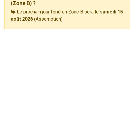
(Zone B) ?
Le prochain jour férié en Zone B sera le
samedi 15
août 2026
(Assomption).