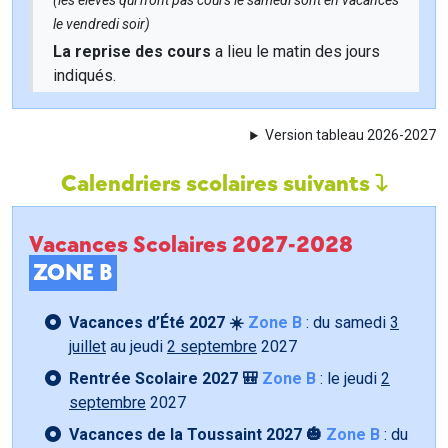
(les élèves qui n'ont pas cours le samedi sont en vacances
le vendredi soir)
La reprise des cours
a lieu le matin des jours
indiqués.
Version tableau 2026-2027
Calendriers scolaires suivants
Vacances Scolaires 2027-2028
ZONE B
Vacances d’Été 2027 ☀️
Zone B
: du samedi
3
juillet
au jeudi
2 septembre
2027
Rentrée Scolaire 2027 🎒
Zone B
: le jeudi
2
septembre
2027
Vacances de la Toussaint 2027 🎃
Zone B
: du