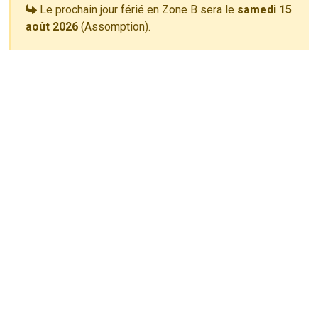
Le prochain jour férié en Zone B sera le
samedi 15
août 2026
(Assomption).