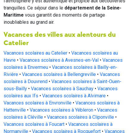
l'atmosphère y est authentique et propice aux découvertes
tranquilles. Ce séjour dans le
département de la Seine-
Maritime
vous garantit des moments de partage
inoubliables au grand air.
Vacances des villes aux alentours du
Catelier
Vacances scolaires au Catelier
•
Vacances scolaires au
Havre
•
Vacances scolaires à Avesnes-en-Val
•
Vacances
scolaires à Envermeu
•
Vacances scolaires à Bailly-en-
Rivière
•
Vacances scolaires à Bellengreville
•
Vacances
scolaires à Douvrend
•
Vacances scolaires à Saint-Ouen-
sous-Bailly
•
Vacances scolaires à Sauchay
•
Vacances
scolaires aux Ifs
•
Vacances scolaires à Alvimare
•
Vacances scolaires à Envronville
•
Vacances scolaires à
Hattenville
•
Vacances scolaires à Yébleron
•
Vacances
scolaires à Cléville
•
Vacances scolaires à Cliponville
•
Vacances scolaires à Foucart
•
Vacances scolaires à
Normanville
•
Vacances scolaires à Rocquefort
•
Vacances