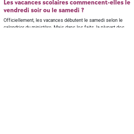
Les vacances scolaires commencent-elles le
vendredi soir ou le samedi ?
Officiellement, les vacances débutent le samedi selon le
calendrier du ministère. Mais dans les faits, la plupart des
élèves qui n'ont pas cours le samedi sont en vacances dès
le vendredi soir après leur dernier cours. Il est conseillé de
vérifier avec l'établissement scolaire si des cours ont lieu le
samedi matin.
Où trouver le calendrier scolaire officiel ?
Le calendrier scolaire officiel est publié sur le site du
ministère de l'Education nationale
. Les dates présentées sur
ce site reprennent les données officielles pour les années
scolaires en cours et à venir, pour chaque zone et chaque
ville de France.