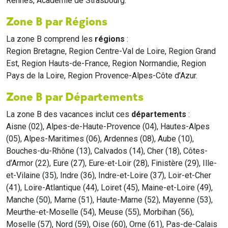
Rennes, Académie de Strasbourg.
Zone B par Régions
La zone B comprend les
régions
:
Region Bretagne, Region Centre-Val de Loire, Region Grand
Est, Region Hauts-de-France, Region Normandie, Region
Pays de la Loire, Region Provence-Alpes-Côte d’Azur.
Zone B par Départements
La zone B des vacances inclut ces
départements
:
Aisne (02), Alpes-de-Haute-Provence (04), Hautes-Alpes
(05), Alpes-Maritimes (06), Ardennes (08), Aube (10),
Bouches-du-Rhône (13), Calvados (14), Cher (18), Côtes-
d’Armor (22), Eure (27), Eure-et-Loir (28), Finistère (29), Ille-
et-Vilaine (35), Indre (36), Indre-et-Loire (37), Loir-et-Cher
(41), Loire-Atlantique (44), Loiret (45), Maine-et-Loire (49),
Manche (50), Marne (51), Haute-Marne (52), Mayenne (53),
Meurthe-et-Moselle (54), Meuse (55), Morbihan (56),
Moselle (57), Nord (59), Oise (60), Orne (61), Pas-de-Calais