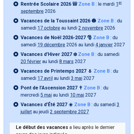
er
Rentrée Scolaire 2026 🎒
Zone B
: le mardi
1
septembre
2026
Vacances de la Toussaint 2026 🎃
Zone B
: du
samedi
17 octobre
au lundi
2 novembre
2026
Vacances de Noël 2026-2027 🎅
Zone B
: du
samedi
19 décembre
2026 au lundi
4 janvier
2027
Vacances d’Hiver 2027 ❄️
Zone B
: du samedi
20 février
au lundi
8 mars
2027
Vacances de Printemps 2027 🌷
Zone B
: du
samedi
17 avril
au lundi
3 mai
2027
Pont de l’Ascension 2027 ✝️
Zone B
: du
mercredi
5 mai
au lundi
10 mai
2027
Vacances d’Été 2027 ☀️
Zone B
: du samedi
3
juillet
au jeudi
2 septembre 2027
Le début des vacances
a lieu après le dernier