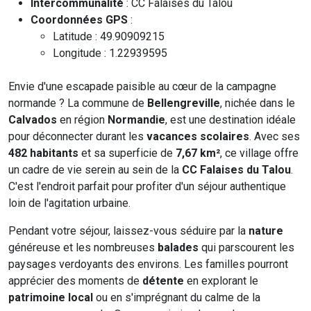
Intercommunalité
: CC Falaises du Talou
Coordonnées GPS
:
Latitude : 49.90909215
Longitude : 1.22939595
Envie d'une escapade paisible au cœur de la campagne
normande ? La commune de
Bellengreville
, nichée dans le
Calvados
en région
Normandie
, est une destination idéale
pour déconnecter durant les
vacances scolaires
. Avec ses
482 habitants
et sa superficie de
7,67 km²
, ce village offre
un cadre de vie serein au sein de la
CC Falaises du Talou
.
C'est l'endroit parfait pour profiter d'un séjour authentique
loin de l'agitation urbaine.
Pendant votre séjour, laissez-vous séduire par la
nature
généreuse et les nombreuses
balades
qui parscourent les
paysages verdoyants des environs. Les familles pourront
apprécier des moments de
détente
en explorant le
patrimoine local
ou en s'imprégnant du calme de la