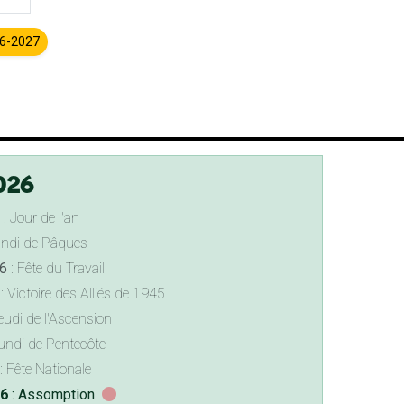
26-2027
026
: Jour de l'an
undi de Pâques
6
: Fête du Travail
: Victoire des Alliés de 1945
eudi de l'Ascension
undi de Pentecôte
: Fête Nationale
26
: Assomption