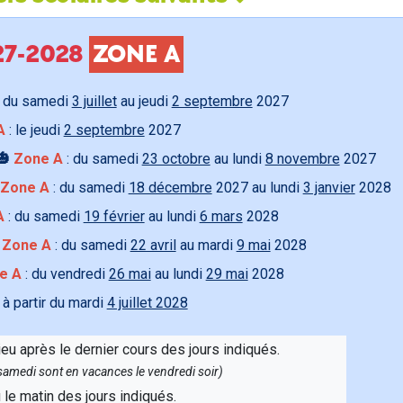
027-2028
ZONE A
 du samedi
3 juillet
au jeudi
2 septembre
2027
A
: le jeudi
2 septembre
2027
🎃
Zone A
: du samedi
23 octobre
au lundi
8 novembre
2027
Zone A
: du samedi
18 décembre
2027 au lundi
3 janvier
2028
A
: du samedi
19 février
au lundi
6 mars
2028

Zone A
: du samedi
22 avril
au mardi
9 mai
2028
e A
: du vendredi
26 mai
au lundi
29 mai
2028
 à partir du mardi
4 juillet 2028
ieu après le dernier cours des jours indiqués.
e samedi sont en vacances le vendredi soir)
u le matin des jours indiqués.