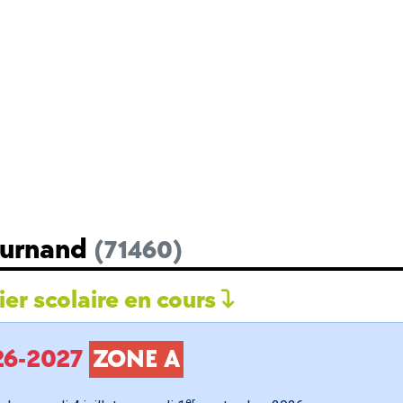
Burnand
(71460)
er scolaire en cours
026-2027
ZONE A
er