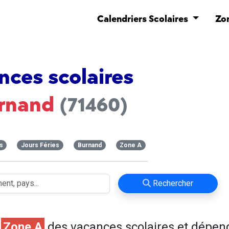
Calendriers Scolaires
Zo
nces scolaires
rnand
(71460)
s
Jours Féries
Burnand
Zone A
Rechercher
n
Zone A
des vacances scolaires et dépen