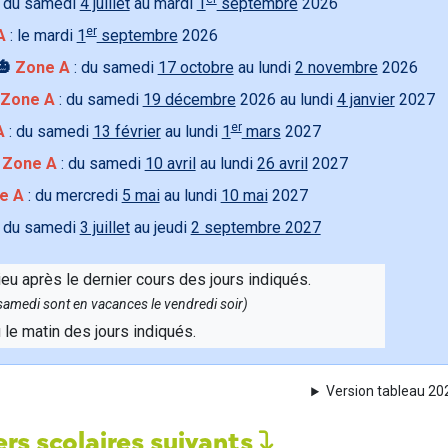
 du samedi
4 juillet
au mardi
1
septembre
2026
er
A
: le mardi
1
septembre
2026
🎃
Zone A
: du samedi
17 octobre
au lundi
2 novembre
2026
Zone A
: du samedi
19 décembre
2026 au lundi
4 janvier
2027
er
A
: du samedi
13 février
au lundi
1
mars
2027

Zone A
: du samedi
10 avril
au lundi
26 avril
2027
e A
: du mercredi
5 mai
au lundi
10 mai
2027
 du samedi
3 juillet
au jeudi
2 septembre 2027
ieu après le dernier cours des jours indiqués.
e samedi sont en vacances le vendredi soir)
u le matin des jours indiqués.
Version tableau 2
rs scolaires suivants