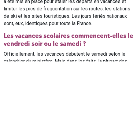
a été mis en place pour étaler les départs en vacances et
limiter les pics de fréquentation sur les routes, les stations
de ski et les sites touristiques. Les jours fériés nationaux
sont, eux, identiques pour toute la France.
Les vacances scolaires commencent-elles le
vendredi soir ou le samedi ?
Officiellement, les vacances débutent le samedi selon le
calendrier du ministère. Mais dans les faits, la plupart des
élèves qui n'ont pas cours le samedi sont en vacances dès
le vendredi soir après leur dernier cours. Il est conseillé de
vérifier avec l'établissement scolaire si des cours ont lieu le
samedi matin.
Où trouver le calendrier scolaire officiel ?
Le calendrier scolaire officiel est publié sur le site du
ministère de l'Education nationale
. Les dates présentées sur
ce site reprennent les données officielles pour les années
scolaires en cours et à venir, pour chaque zone et chaque