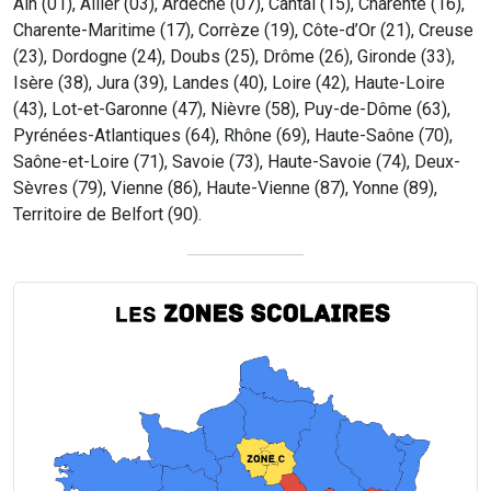
Ain (01), Allier (03), Ardèche (07), Cantal (15), Charente (16),
Charente-Maritime (17), Corrèze (19), Côte-d’Or (21), Creuse
(23), Dordogne (24), Doubs (25), Drôme (26), Gironde (33),
Isère (38), Jura (39), Landes (40), Loire (42), Haute-Loire
(43), Lot-et-Garonne (47), Nièvre (58), Puy-de-Dôme (63),
Pyrénées-Atlantiques (64), Rhône (69), Haute-Saône (70),
Saône-et-Loire (71), Savoie (73), Haute-Savoie (74), Deux-
Sèvres (79), Vienne (86), Haute-Vienne (87), Yonne (89),
Territoire de Belfort (90).