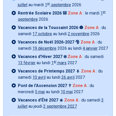
er
juillet
au mardi
1
septembre
2026
er
Rentrée Scolaire 2026 🎒
Zone A
: le mardi
1
septembre
2026
Vacances de la Toussaint 2026 🎃
Zone A
: du
samedi
17 octobre
au lundi
2 novembre
2026
Vacances de Noël 2026-2027 🎅
Zone A
: du
samedi
19 décembre
2026 au lundi
4 janvier
2027
Vacances d’Hiver 2027 ❄️
Zone A
: du samedi
er
13 février
au lundi
1
mars
2027
Vacances de Printemps 2027 🌷
Zone A
: du
samedi
10 avril
au lundi
26 avril
2027
Pont de l’Ascension 2027 ✝️
Zone A
: du
mercredi
5 mai
au lundi
10 mai
2027
Vacances d’Été 2027 ☀️
Zone A
: du samedi
3
juillet
au jeudi
2 septembre 2027