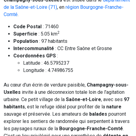
de la Saône-et-Loire (71)
, en
région Bourgogne-Franche-
Comté
.
Code Postal
: 71460
2
Superficie
: 5.05 km
Population
: 97 habitants
Intercommunalité
: CC Entre Saône et Grosne
Coordonnées GPS
:
Latitude : 46.5795237
Longitude : 4.74986755
Au cœur d'un écrin de verdure paisible,
Champagny-sous-
Uxelles
invite à une déconnexion totale loin de l'agitation
urbaine. Ce petit village de la
Saône-et-Loire
, avec ses
97
habitants
, est le refuge idéal pour profiter de la
nature
sauvage et préservée. Les amateurs de
balades
pourront
explorer les sentiers de randonnée qui serpentent à travers
les paysages ruraux de la
Bourgogne-Franche-Comté
.
C'est un lieu privilégié pour une parenthèse de
détente en