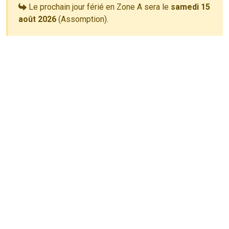
Le prochain jour férié en Zone A sera le
samedi 15
août 2026
(Assomption).