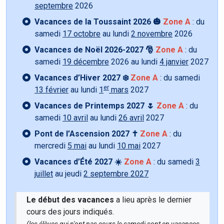
septembre
2026
Vacances de la Toussaint 2026 🎃
Zone A
: du
samedi
17 octobre
au lundi
2 novembre
2026
Vacances de Noël 2026-2027 🎅
Zone A
: du
samedi
19 décembre
2026 au lundi
4 janvier
2027
Vacances d’Hiver 2027 ❄️
Zone A
: du samedi
er
13 février
au lundi
1
mars
2027
Vacances de Printemps 2027 🌷
Zone A
: du
samedi
10 avril
au lundi
26 avril
2027
Pont de l’Ascension 2027 ✝️
Zone A
: du
mercredi
5 mai
au lundi
10 mai
2027
Vacances d’Été 2027 ☀️
Zone A
: du samedi
3
juillet
au jeudi
2 septembre 2027
Le début des vacances
a lieu après le dernier
cours des jours indiqués.