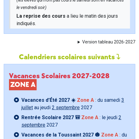
(les élèves qui n'ont pas cours le samedi sont en vacances
le vendredi soir)
La reprise des cours
a lieu le matin des jours
indiqués.
Version tableau 2026-2027
Calendriers scolaires suivants
Vacances Scolaires 2027-2028
ZONE A
Vacances d’Été 2027 ☀️
Zone A
: du samedi
3
juillet
au jeudi
2 septembre
2027
Rentrée Scolaire 2027 🎒
Zone A
: le jeudi
2
septembre
2027
Vacances de la Toussaint 2027 🎃
Zone A
: du