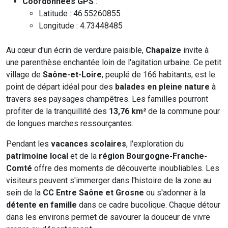
Coordonnées GPS
:
Latitude : 46.55260855
Longitude : 4.73448485
Au cœur d'un écrin de verdure paisible,
Chapaize
invite à
une parenthèse enchantée loin de l'agitation urbaine. Ce petit
village de
Saône-et-Loire
, peuplé de 166 habitants, est le
point de départ idéal pour des
balades en pleine nature
à
travers ses paysages champêtres. Les familles pourront
profiter de la tranquillité des
13,76 km²
de la commune pour
de longues marches ressourçantes.
Pendant les
vacances scolaires
, l'exploration du
patrimoine local
et de la
région Bourgogne-Franche-
Comté
offre des moments de découverte inoubliables. Les
visiteurs peuvent s'immerger dans l'histoire de la zone au
sein de la
CC Entre Saône et Grosne
ou s'adonner à la
détente en famille
dans ce cadre bucolique. Chaque détour
dans les environs permet de savourer la douceur de vivre