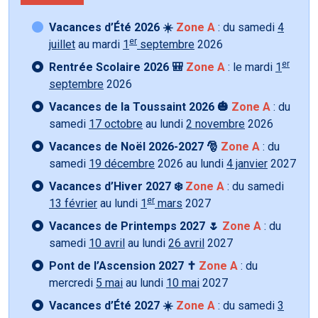
Vacances d’Été 2026 ☀️
Zone A
: du samedi
4
er
juillet
au mardi
1
septembre
2026
er
Rentrée Scolaire 2026 🎒
Zone A
: le mardi
1
septembre
2026
Vacances de la Toussaint 2026 🎃
Zone A
: du
samedi
17 octobre
au lundi
2 novembre
2026
Vacances de Noël 2026-2027 🎅
Zone A
: du
samedi
19 décembre
2026 au lundi
4 janvier
2027
Vacances d’Hiver 2027 ❄️
Zone A
: du samedi
er
13 février
au lundi
1
mars
2027
Vacances de Printemps 2027 🌷
Zone A
: du
samedi
10 avril
au lundi
26 avril
2027
Pont de l’Ascension 2027 ✝️
Zone A
: du
mercredi
5 mai
au lundi
10 mai
2027
Vacances d’Été 2027 ☀️
Zone A
: du samedi
3