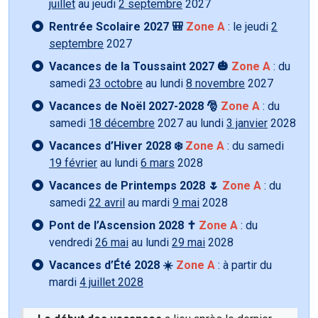
juillet
au jeudi
2 septembre
2027
Rentrée Scolaire 2027 🎒
Zone A
: le jeudi
2
septembre
2027
Vacances de la Toussaint 2027 🎃
Zone A
: du
samedi
23 octobre
au lundi
8 novembre
2027
Vacances de Noël 2027-2028 🎅
Zone A
: du
samedi
18 décembre
2027 au lundi
3 janvier
2028
Vacances d’Hiver 2028 ❄️
Zone A
: du samedi
19 février
au lundi
6 mars
2028
Vacances de Printemps 2028 🌷
Zone A
: du
samedi
22 avril
au mardi
9 mai
2028
Pont de l’Ascension 2028 ✝️
Zone A
: du
vendredi
26 mai
au lundi
29 mai
2028
Vacances d’Été 2028 ☀️
Zone A
: à partir du
mardi
4 juillet 2028