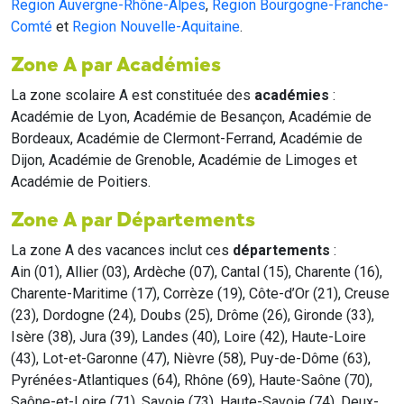
Region Auvergne-Rhône-Alpes
,
Region Bourgogne-Franche-
Comté
et
Region Nouvelle-Aquitaine
.
Zone A par Académies
La zone scolaire A est constituée des
académies
:
Académie de Lyon, Académie de Besançon, Académie de
Bordeaux, Académie de Clermont-Ferrand, Académie de
Dijon, Académie de Grenoble, Académie de Limoges et
Académie de Poitiers.
Zone A par Départements
La zone A des vacances inclut ces
départements
:
Ain (01), Allier (03), Ardèche (07), Cantal (15), Charente (16),
Charente-Maritime (17), Corrèze (19), Côte-d’Or (21), Creuse
(23), Dordogne (24), Doubs (25), Drôme (26), Gironde (33),
Isère (38), Jura (39), Landes (40), Loire (42), Haute-Loire
(43), Lot-et-Garonne (47), Nièvre (58), Puy-de-Dôme (63),
Pyrénées-Atlantiques (64), Rhône (69), Haute-Saône (70),
Saône-et-Loire (71), Savoie (73), Haute-Savoie (74), Deux-