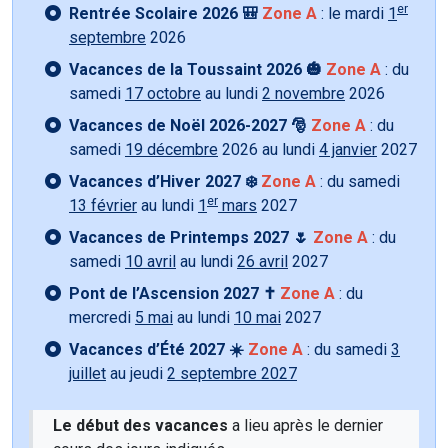
er
Rentrée Scolaire 2026 🎒
Zone A
: le mardi
1
septembre
2026
Vacances de la Toussaint 2026 🎃
Zone A
: du
samedi
17 octobre
au lundi
2 novembre
2026
Vacances de Noël 2026-2027 🎅
Zone A
: du
samedi
19 décembre
2026 au lundi
4 janvier
2027
Vacances d’Hiver 2027 ❄️
Zone A
: du samedi
er
13 février
au lundi
1
mars
2027
Vacances de Printemps 2027 🌷
Zone A
: du
samedi
10 avril
au lundi
26 avril
2027
Pont de l’Ascension 2027 ✝️
Zone A
: du
mercredi
5 mai
au lundi
10 mai
2027
Vacances d’Été 2027 ☀️
Zone A
: du samedi
3
juillet
au jeudi
2 septembre 2027
Le début des vacances
a lieu après le dernier