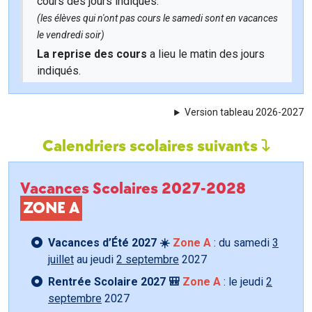
cours des jours indiqués.
(les élèves qui n'ont pas cours le samedi sont en vacances
le vendredi soir)
La reprise des cours
a lieu le matin des jours
indiqués.
Version tableau 2026-2027
Calendriers scolaires suivants
Vacances Scolaires 2027-2028
ZONE A
Vacances d’Été 2027 ☀️
Zone A
: du samedi
3
juillet
au jeudi
2 septembre
2027
Rentrée Scolaire 2027 🎒
Zone A
: le jeudi
2
septembre
2027