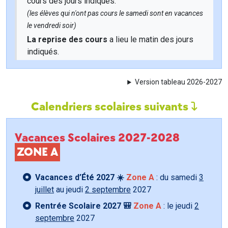
cours des jours indiqués.
(les élèves qui n'ont pas cours le samedi sont en vacances
le vendredi soir)
La reprise des cours
a lieu le matin des jours
indiqués.
Version tableau 2026-2027
Calendriers scolaires suivants
Vacances Scolaires 2027-2028
ZONE A
Vacances d’Été 2027 ☀️
Zone A
: du samedi
3
juillet
au jeudi
2 septembre
2027
Rentrée Scolaire 2027 🎒
Zone A
: le jeudi
2
septembre
2027