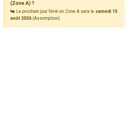
(Zone A) ?
Le prochain jour férié en Zone A sera le
samedi 15
août 2026
(Assomption).