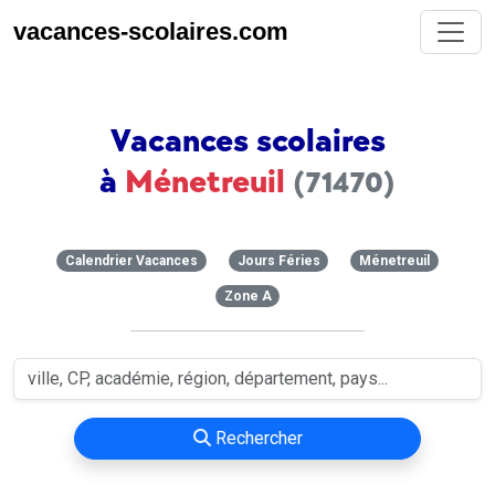
vacances-scolaires.com
Vacances scolaires
à
Ménetreuil
(71470)
Calendrier Vacances
Jours Féries
Ménetreuil
Zone A
Rechercher