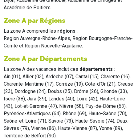
Dijon, Académie de Grenoble, Académie de Limoges et
Académie de Poitiers.
Zone A par Régions
La zone A comprend les
régions
:
Region Auvergne-Rhône-Alpes, Region Bourgogne-Franche-
Comté et Region Nouvelle-Aquitaine.
Zone A par Départements
La zone A des vacances inclut ces
départements
:
Ain (01), Allier (03), Ardèche (07), Cantal (15), Charente (16),
Charente-Maritime (17), Corrèze (19), Côte-d’Or (21), Creuse
(23), Dordogne (24), Doubs (25), Drôme (26), Gironde (33),
Isère (38), Jura (39), Landes (40), Loire (42), Haute-Loire
(43), Lot-et-Garonne (47), Nièvre (58), Puy-de-Dôme (63),
Pyrénées-Atlantiques (64), Rhône (69), Haute-Saône (70),
Saône-et-Loire (71), Savoie (73), Haute-Savoie (74), Deux-
Sèvres (79), Vienne (86), Haute-Vienne (87), Yonne (89),
Territoire de Belfort (90).