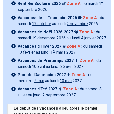
er
Rentrée Scolaire 2026 🎒
Zone A
: le mardi
1
septembre
2026
Vacances de la Toussaint 2026 🎃
Zone A
: du
samedi
17 octobre
au lundi
2 novembre
2026
Vacances de Noël 2026-2027 🎅
Zone A
: du
samedi
19 décembre
2026 au lundi
4 janvier
2027
Vacances d’Hiver 2027 ❄️
Zone A
: du samedi
er
13 février
au lundi
1
mars
2027
Vacances de Printemps 2027 🌷
Zone A
: du
samedi
10 avril
au lundi
26 avril
2027
Pont de l’Ascension 2027 ✝️
Zone A
: du
mercredi
5 mai
au lundi
10 mai
2027
Vacances d’Été 2027 ☀️
Zone A
: du samedi
3
juillet
au jeudi
2 septembre 2027
Le début des vacances
a lieu après le dernier