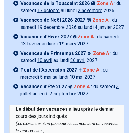
Vacances de la Toussaint 2026 🎃
Zone A
: du
samedi
17 octobre
au lundi
2 novembre
2026
Vacances de Noël 2026-2027 🎅
Zone A
: du
samedi
19 décembre
2026 au lundi
4 janvier
2027
Vacances d’Hiver 2027 ❄️
Zone A
: du samedi
er
13 février
au lundi
1
mars
2027
Vacances de Printemps 2027 🌷
Zone A
: du
samedi
10 avril
au lundi
26 avril
2027
Pont de l’Ascension 2027 ✝️
Zone A
: du
mercredi
5 mai
au lundi
10 mai
2027
Vacances d’Été 2027 ☀️
Zone A
: du samedi
3
juillet
au jeudi
2 septembre 2027
Le début des vacances
a lieu après le dernier
cours des jours indiqués.
(les élèves qui n'ont pas cours le samedi sont en vacances
le vendredi soir)