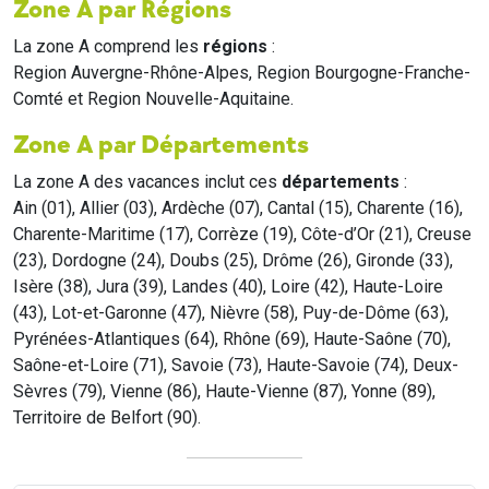
Zone A par Régions
La zone A comprend les
régions
:
Region Auvergne-Rhône-Alpes, Region Bourgogne-Franche-
Comté et Region Nouvelle-Aquitaine.
Zone A par Départements
La zone A des vacances inclut ces
départements
:
Ain (01), Allier (03), Ardèche (07), Cantal (15), Charente (16),
Charente-Maritime (17), Corrèze (19), Côte-d’Or (21), Creuse
(23), Dordogne (24), Doubs (25), Drôme (26), Gironde (33),
Isère (38), Jura (39), Landes (40), Loire (42), Haute-Loire
(43), Lot-et-Garonne (47), Nièvre (58), Puy-de-Dôme (63),
Pyrénées-Atlantiques (64), Rhône (69), Haute-Saône (70),
Saône-et-Loire (71), Savoie (73), Haute-Savoie (74), Deux-
Sèvres (79), Vienne (86), Haute-Vienne (87), Yonne (89),
Territoire de Belfort (90).