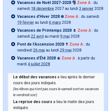
Vacances de Noël 2027-2028 🎅
Zone A
: du
samedi
18 décembre
2027 au lundi
3 janvier
2028
Vacances d’Hiver 2028 ❄️
Zone A
: du samedi
19 février
au lundi
6 mars
2028
Vacances de Printemps 2028 🌷
Zone A
: du
samedi
22 avril
au mardi
9 mai
2028
Pont de l’Ascension 2028 ✝️
Zone A
: du
vendredi
26 mai
au lundi
29 mai
2028
Vacances d’Été 2028 ☀️
Zone A
: à partir du
mardi
4 juillet 2028
Le début des vacances
a lieu après le dernier
cours des jours indiqués.
(les élèves qui n'ont pas cours le samedi sont en vacances
le vendredi soir)
La reprise des cours
a lieu le matin des jours
indiqués.