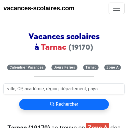
vacances-scolaires.com
Vacances scolaires
à
Tarnac
(19170)
Calendrier Vacances
Jours Féries
Tarnac
Zone A
Rechercher
Tarnac (19170)
se trouve en
Zone A
des