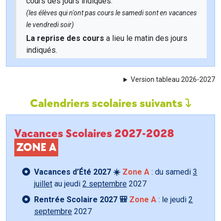
cours des jours indiqués.
(les élèves qui n'ont pas cours le samedi sont en vacances
le vendredi soir)
La reprise des cours
a lieu le matin des jours
indiqués.
Version tableau 2026-2027
Calendriers scolaires suivants
Vacances Scolaires 2027-2028
ZONE A
Vacances d’Été 2027 ☀️
Zone A
: du samedi
3
juillet
au jeudi
2 septembre
2027
Rentrée Scolaire 2027 🎒
Zone A
: le jeudi
2
septembre
2027