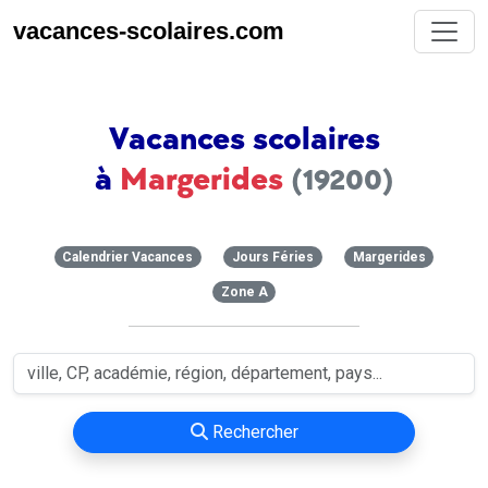
vacances-scolaires.com
Vacances scolaires
à
Margerides
(19200)
Calendrier Vacances
Jours Féries
Margerides
Zone A
Rechercher