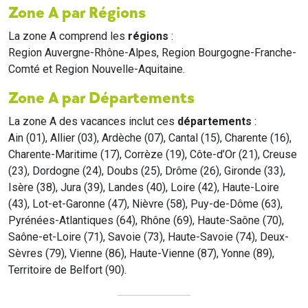
Zone A par Régions
La zone A comprend les
régions
:
Region Auvergne-Rhône-Alpes, Region Bourgogne-Franche-
Comté et Region Nouvelle-Aquitaine.
Zone A par Départements
La zone A des vacances inclut ces
départements
:
Ain (01), Allier (03), Ardèche (07), Cantal (15), Charente (16),
Charente-Maritime (17), Corrèze (19), Côte-d’Or (21), Creuse
(23), Dordogne (24), Doubs (25), Drôme (26), Gironde (33),
Isère (38), Jura (39), Landes (40), Loire (42), Haute-Loire
(43), Lot-et-Garonne (47), Nièvre (58), Puy-de-Dôme (63),
Pyrénées-Atlantiques (64), Rhône (69), Haute-Saône (70),
Saône-et-Loire (71), Savoie (73), Haute-Savoie (74), Deux-
Sèvres (79), Vienne (86), Haute-Vienne (87), Yonne (89),
Territoire de Belfort (90).