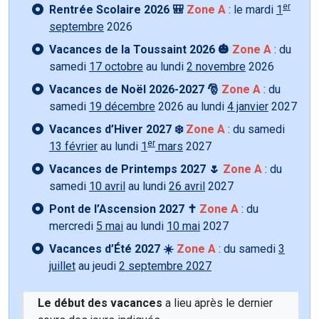
er
Rentrée Scolaire 2026 🎒
Zone A
: le mardi
1
septembre
2026
Vacances de la Toussaint 2026 🎃
Zone A
: du
samedi
17 octobre
au lundi
2 novembre
2026
Vacances de Noël 2026-2027 🎅
Zone A
: du
samedi
19 décembre
2026 au lundi
4 janvier
2027
Vacances d’Hiver 2027 ❄️
Zone A
: du samedi
er
13 février
au lundi
1
mars
2027
Vacances de Printemps 2027 🌷
Zone A
: du
samedi
10 avril
au lundi
26 avril
2027
Pont de l’Ascension 2027 ✝️
Zone A
: du
mercredi
5 mai
au lundi
10 mai
2027
Vacances d’Été 2027 ☀️
Zone A
: du samedi
3
juillet
au jeudi
2 septembre 2027
Le début des vacances
a lieu après le dernier