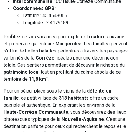
Intercommunalité
: CC Haute-Corrèze Communauté
Coordonnées GPS
:
Latitude : 45.4548065
Longitude : 2.4179189
Profitez de vos vacances pour explorer la
nature
sauvage
et préservée qui entoure
Margerides
. Les familles peuvent
s'offrir de belles
balades
pédestres à travers les paysages
vallonnés de la
Corrèze
, idéales pour une déconnexion
totale. Ces sentiers permettent de découvrir la richesse du
patrimoine local
tout en profitant du calme absolu de ce
territoire de
11,8 km²
.
Pour un séjour placé sous le signe de la
détente en
famille
, ce petit village de
313 habitants
offre un cadre
paisible et authentique. En explorant les environs de la
Haute-Corrèze Communauté
, vous découvrirez des lieux
pittoresques typiques de la
Nouvelle-Aquitaine
. C'est une
destination parfaite pour ceux qui recherchent le repos et le