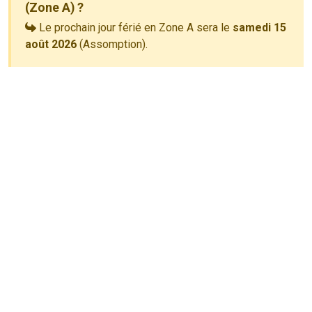
(Zone A) ?
Le prochain jour férié en Zone A sera le
samedi 15
août 2026
(Assomption).