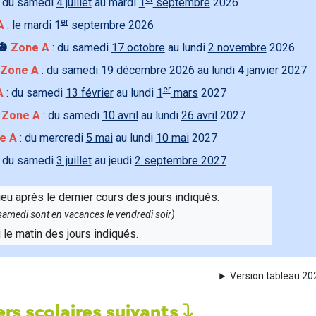
 du samedi
4 juillet
au mardi
1
septembre
2026
er
A
: le mardi
1
septembre
2026
🎃
Zone A
: du samedi
17 octobre
au lundi
2 novembre
2026
Zone A
: du samedi
19 décembre
2026 au lundi
4 janvier
2027
er
A
: du samedi
13 février
au lundi
1
mars
2027

Zone A
: du samedi
10 avril
au lundi
26 avril
2027
e A
: du mercredi
5 mai
au lundi
10 mai
2027
 du samedi
3 juillet
au jeudi
2 septembre 2027
ieu après le dernier cours des jours indiqués.
e samedi sont en vacances le vendredi soir)
u le matin des jours indiqués.
Version tableau 2
rs scolaires suivants