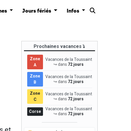
nes
Jours fériés
Infos
Prochaines vacances
Zone
Vacances de la Toussaint
↪ dans
72 jours
A
Zone
Vacances de la Toussaint
↪ dans
72 jours
B
Zone
Vacances de la Toussaint
↪ dans
72 jours
C
Vacances de la Toussaint
Corse
↪ dans
72 jours
s et