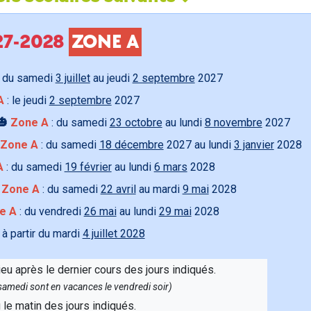
027-2028
ZONE A
 du samedi
3 juillet
au jeudi
2 septembre
2027
A
: le jeudi
2 septembre
2027
🎃
Zone A
: du samedi
23 octobre
au lundi
8 novembre
2027
Zone A
: du samedi
18 décembre
2027 au lundi
3 janvier
2028
A
: du samedi
19 février
au lundi
6 mars
2028

Zone A
: du samedi
22 avril
au mardi
9 mai
2028
e A
: du vendredi
26 mai
au lundi
29 mai
2028
 à partir du mardi
4 juillet 2028
ieu après le dernier cours des jours indiqués.
e samedi sont en vacances le vendredi soir)
u le matin des jours indiqués.