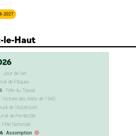
26-2027
c-le-Haut
026
: Jour de l'an
undi de Pâques
6
: Fête du Travail
: Victoire des Alliés de 1945
eudi de l'Ascension
undi de Pentecôte
: Fête Nationale
26
: Assomption