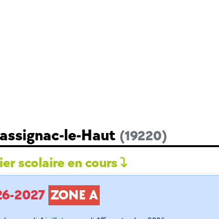
Bassignac-le-Haut
(19220)
er scolaire en cours
026-2027
ZONE A
er