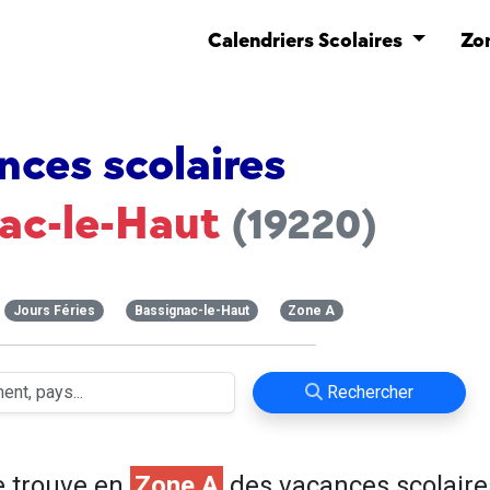
Calendriers Scolaires
Zo
nces scolaires
ac-le-Haut
(19220)
Jours Féries
Bassignac-le-Haut
Zone A
Rechercher
 trouve en
Zone A
des vacances scolaire