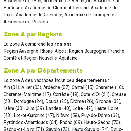
Académie de Lyon, Académie de Besançon, Académie de
Bordeaux, Académie de Clermont-Ferrand, Académie de
Dijon, Académie de Grenoble, Académie de Limoges et
Académie de Poitiers.
Zone A par Régions
La zone A comprend les
régions
:
Region Auvergne-Rhône-Alpes, Region Bourgogne-Franche-
Comté et Region Nouvelle-Aquitaine.
Zone A par Départements
La zone A des vacances inclut ces
départements
:
Ain (01), Allier (03), Ardèche (07), Cantal (15), Charente (16),
Charente-Maritime (17), Corrèze (19), Côte-d’Or (21), Creuse
(23), Dordogne (24), Doubs (25), Drôme (26), Gironde (33),
Isère (38), Jura (39), Landes (40), Loire (42), Haute-Loire
(43), Lot-et-Garonne (47), Nièvre (58), Puy-de-Dôme (63),
Pyrénées-Atlantiques (64), Rhône (69), Haute-Saône (70),
Saône-et-Loire (71), Savoie (73), Haute-Savoie (74), Deux-