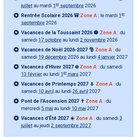
er
juillet
au mardi
1
septembre
2026
er
Rentrée Scolaire 2026 🎒
Zone A
: le mardi
1
septembre
2026
Vacances de la Toussaint 2026 🎃
Zone A
: du
samedi
17 octobre
au lundi
2 novembre
2026
Vacances de Noël 2026-2027 🎅
Zone A
: du
samedi
19 décembre
2026 au lundi
4 janvier
2027
Vacances d’Hiver 2027 ❄️
Zone A
: du samedi
er
13 février
au lundi
1
mars
2027
Vacances de Printemps 2027 🌷
Zone A
: du
samedi
10 avril
au lundi
26 avril
2027
Pont de l’Ascension 2027 ✝️
Zone A
: du
mercredi
5 mai
au lundi
10 mai
2027
Vacances d’Été 2027 ☀️
Zone A
: du samedi
3
juillet
au jeudi
2 septembre 2027