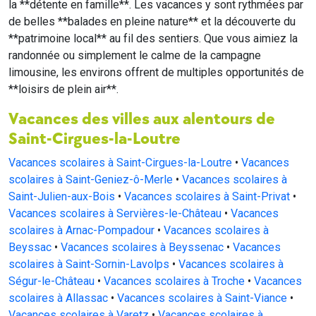
la **détente en famille**. Les vacances y sont rythmées par
de belles **balades en pleine nature** et la découverte du
**patrimoine local** au fil des sentiers. Que vous aimiez la
randonnée ou simplement le calme de la campagne
limousine, les environs offrent de multiples opportunités de
**loisirs de plein air**.
Vacances des villes aux alentours de
Saint-Cirgues-la-Loutre
Vacances scolaires à Saint-Cirgues-la-Loutre
•
Vacances
scolaires à Saint-Geniez-ô-Merle
•
Vacances scolaires à
Saint-Julien-aux-Bois
•
Vacances scolaires à Saint-Privat
•
Vacances scolaires à Servières-le-Château
•
Vacances
scolaires à Arnac-Pompadour
•
Vacances scolaires à
Beyssac
•
Vacances scolaires à Beyssenac
•
Vacances
scolaires à Saint-Sornin-Lavolps
•
Vacances scolaires à
Ségur-le-Château
•
Vacances scolaires à Troche
•
Vacances
scolaires à Allassac
•
Vacances scolaires à Saint-Viance
•
Vacances scolaires à Varetz
•
Vacances scolaires à