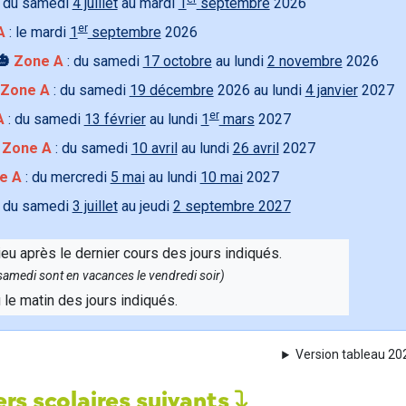
 du samedi
4 juillet
au mardi
1
septembre
2026
er
A
: le mardi
1
septembre
2026
🎃
Zone A
: du samedi
17 octobre
au lundi
2 novembre
2026
Zone A
: du samedi
19 décembre
2026 au lundi
4 janvier
2027
er
A
: du samedi
13 février
au lundi
1
mars
2027

Zone A
: du samedi
10 avril
au lundi
26 avril
2027
e A
: du mercredi
5 mai
au lundi
10 mai
2027
 du samedi
3 juillet
au jeudi
2 septembre 2027
ieu après le dernier cours des jours indiqués.
e samedi sont en vacances le vendredi soir)
u le matin des jours indiqués.
Version tableau 2
rs scolaires suivants