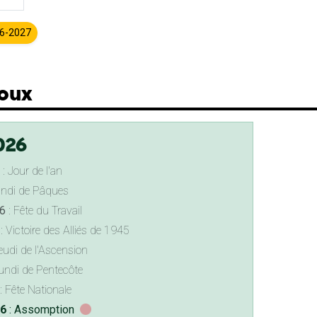
26-2027
joux
026
: Jour de l'an
undi de Pâques
6
: Fête du Travail
: Victoire des Alliés de 1945
eudi de l'Ascension
undi de Pentecôte
: Fête Nationale
26
: Assomption