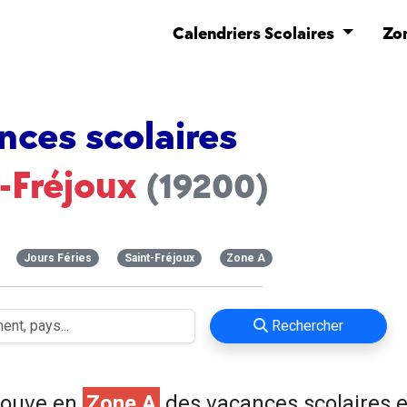
Calendriers Scolaires
Zo
nces scolaires
-Fréjoux
(19200)
Jours Féries
Saint-Fréjoux
Zone A
Rechercher
rouve en
Zone A
des vacances scolaires e