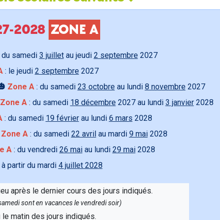
027-2028
ZONE A
 du samedi
3 juillet
au jeudi
2 septembre
2027
A
: le jeudi
2 septembre
2027
🎃
Zone A
: du samedi
23 octobre
au lundi
8 novembre
2027
Zone A
: du samedi
18 décembre
2027 au lundi
3 janvier
2028
A
: du samedi
19 février
au lundi
6 mars
2028

Zone A
: du samedi
22 avril
au mardi
9 mai
2028
e A
: du vendredi
26 mai
au lundi
29 mai
2028
 à partir du mardi
4 juillet 2028
ieu après le dernier cours des jours indiqués.
e samedi sont en vacances le vendredi soir)
u le matin des jours indiqués.