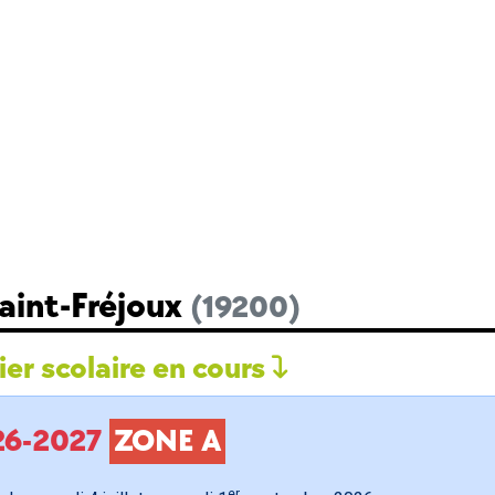
aint-Fréjoux
(19200)
er scolaire en cours
026-2027
ZONE A
er