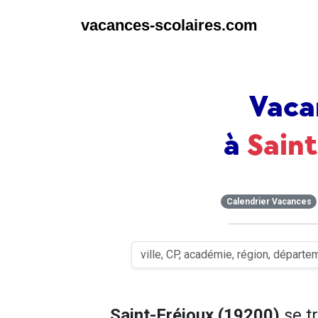
vacances-scolaires.com
Vaca
à
Saint
Calendrier Vacances
Saint-Fréjoux (19200)
se t