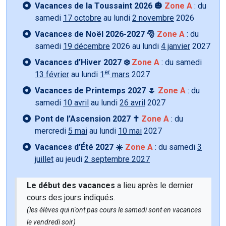
Vacances de la Toussaint 2026 🎃
Zone A
: du
samedi
17 octobre
au lundi
2 novembre
2026
Vacances de Noël 2026-2027 🎅
Zone A
: du
samedi
19 décembre
2026 au lundi
4 janvier
2027
Vacances d’Hiver 2027 ❄️
Zone A
: du samedi
er
13 février
au lundi
1
mars
2027
Vacances de Printemps 2027 🌷
Zone A
: du
samedi
10 avril
au lundi
26 avril
2027
Pont de l’Ascension 2027 ✝️
Zone A
: du
mercredi
5 mai
au lundi
10 mai
2027
Vacances d’Été 2027 ☀️
Zone A
: du samedi
3
juillet
au jeudi
2 septembre 2027
Le début des vacances
a lieu après le dernier
cours des jours indiqués.
(les élèves qui n'ont pas cours le samedi sont en vacances
le vendredi soir)