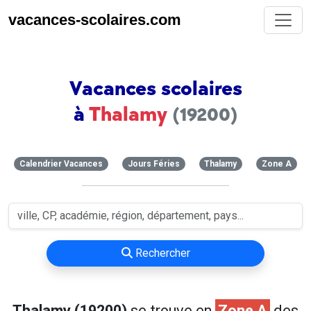
vacances-scolaires.com
Vacances scolaires
à
Thalamy
(19200)
Calendrier Vacances
Jours Féries
Thalamy
Zone A
Rechercher
Thalamy (19200)
se trouve en
Zone A
des