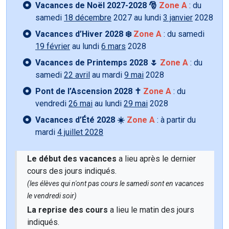
Vacances de Noël 2027-2028 🎅
Zone A
: du
samedi
18 décembre
2027 au lundi
3 janvier
2028
Vacances d’Hiver 2028 ❄️
Zone A
: du samedi
19 février
au lundi
6 mars
2028
Vacances de Printemps 2028 🌷
Zone A
: du
samedi
22 avril
au mardi
9 mai
2028
Pont de l’Ascension 2028 ✝️
Zone A
: du
vendredi
26 mai
au lundi
29 mai
2028
Vacances d’Été 2028 ☀️
Zone A
: à partir du
mardi
4 juillet 2028
Le début des vacances
a lieu après le dernier
cours des jours indiqués.
(les élèves qui n'ont pas cours le samedi sont en vacances
le vendredi soir)
La reprise des cours
a lieu le matin des jours
indiqués.