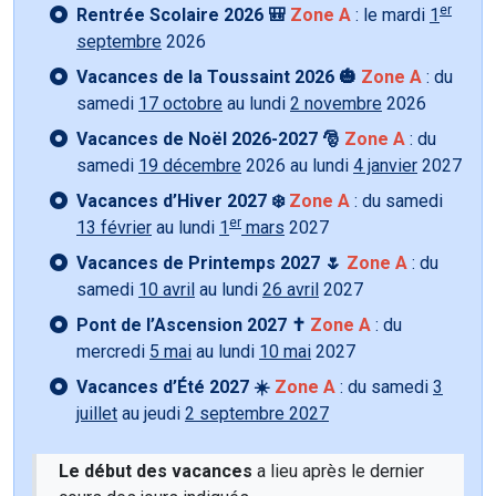
er
Rentrée Scolaire 2026 🎒
Zone A
: le mardi
1
septembre
2026
Vacances de la Toussaint 2026 🎃
Zone A
: du
samedi
17 octobre
au lundi
2 novembre
2026
Vacances de Noël 2026-2027 🎅
Zone A
: du
samedi
19 décembre
2026 au lundi
4 janvier
2027
Vacances d’Hiver 2027 ❄️
Zone A
: du samedi
er
13 février
au lundi
1
mars
2027
Vacances de Printemps 2027 🌷
Zone A
: du
samedi
10 avril
au lundi
26 avril
2027
Pont de l’Ascension 2027 ✝️
Zone A
: du
mercredi
5 mai
au lundi
10 mai
2027
Vacances d’Été 2027 ☀️
Zone A
: du samedi
3
juillet
au jeudi
2 septembre 2027
Le début des vacances
a lieu après le dernier