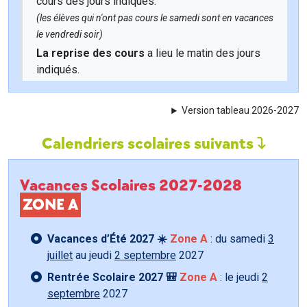
cours des jours indiqués.
(les élèves qui n'ont pas cours le samedi sont en vacances
le vendredi soir)
La reprise des cours
a lieu le matin des jours
indiqués.
Version tableau 2026-2027
Calendriers scolaires suivants
Vacances Scolaires 2027-2028
ZONE A
Vacances d’Été 2027 ☀️
Zone A
: du samedi
3
juillet
au jeudi
2 septembre
2027
Rentrée Scolaire 2027 🎒
Zone A
: le jeudi
2
septembre
2027