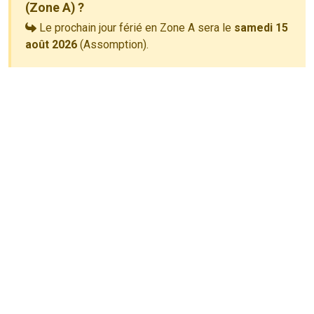
(Zone A) ?
Le prochain jour férié en Zone A sera le
samedi 15
août 2026
(Assomption).