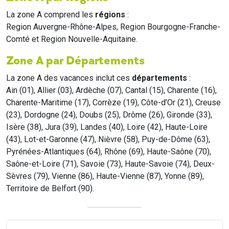
La zone A comprend les
régions
:
Region Auvergne-Rhône-Alpes, Region Bourgogne-Franche-
Comté et Region Nouvelle-Aquitaine.
Zone A par Départements
La zone A des vacances inclut ces
départements
:
Ain (01), Allier (03), Ardèche (07), Cantal (15), Charente (16),
Charente-Maritime (17), Corrèze (19), Côte-d’Or (21), Creuse
(23), Dordogne (24), Doubs (25), Drôme (26), Gironde (33),
Isère (38), Jura (39), Landes (40), Loire (42), Haute-Loire
(43), Lot-et-Garonne (47), Nièvre (58), Puy-de-Dôme (63),
Pyrénées-Atlantiques (64), Rhône (69), Haute-Saône (70),
Saône-et-Loire (71), Savoie (73), Haute-Savoie (74), Deux-
Sèvres (79), Vienne (86), Haute-Vienne (87), Yonne (89),
Territoire de Belfort (90).