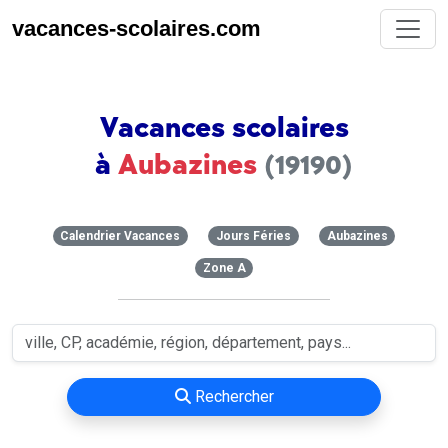
vacances-scolaires.com
Vacances scolaires
à
Aubazines
(19190)
Calendrier Vacances
Jours Féries
Aubazines
Zone A
Rechercher