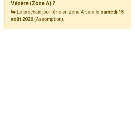
Vézère (Zone A) ?
Le prochain jour férié en Zone A sera le
samedi 15
août 2026
(Assomption).