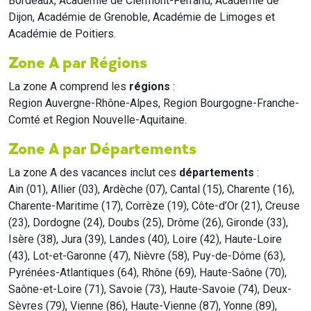
Bordeaux, Académie de Clermont-Ferrand, Académie de
Dijon, Académie de Grenoble, Académie de Limoges et
Académie de Poitiers.
Zone A par Régions
La zone A comprend les
régions
:
Region Auvergne-Rhône-Alpes, Region Bourgogne-Franche-
Comté et Region Nouvelle-Aquitaine.
Zone A par Départements
La zone A des vacances inclut ces
départements
:
Ain (01), Allier (03), Ardèche (07), Cantal (15), Charente (16),
Charente-Maritime (17), Corrèze (19), Côte-d’Or (21), Creuse
(23), Dordogne (24), Doubs (25), Drôme (26), Gironde (33),
Isère (38), Jura (39), Landes (40), Loire (42), Haute-Loire
(43), Lot-et-Garonne (47), Nièvre (58), Puy-de-Dôme (63),
Pyrénées-Atlantiques (64), Rhône (69), Haute-Saône (70),
Saône-et-Loire (71), Savoie (73), Haute-Savoie (74), Deux-
Sèvres (79), Vienne (86), Haute-Vienne (87), Yonne (89),