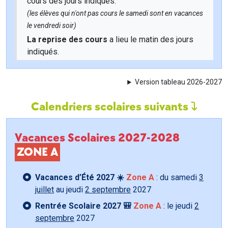
cours des jours indiqués.
(les élèves qui n'ont pas cours le samedi sont en vacances
le vendredi soir)
La reprise des cours
a lieu le matin des jours
indiqués.
Version tableau 2026-2027
Calendriers scolaires suivants
Vacances Scolaires 2027-2028
ZONE A
Vacances d’Été 2027 ☀️
Zone A
: du samedi
3
juillet
au jeudi
2 septembre
2027
Rentrée Scolaire 2027 🎒
Zone A
: le jeudi
2
septembre
2027