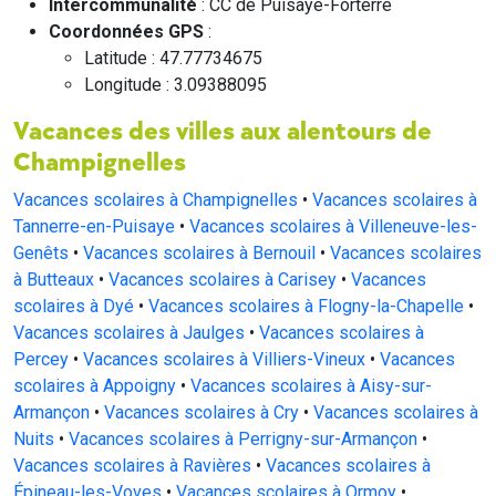
Intercommunalité
: CC de Puisaye-Forterre
Coordonnées GPS
:
Latitude : 47.77734675
Longitude : 3.09388095
Vacances des villes aux alentours de
Champignelles
Vacances scolaires à Champignelles
•
Vacances scolaires à
Tannerre-en-Puisaye
•
Vacances scolaires à Villeneuve-les-
Genêts
•
Vacances scolaires à Bernouil
•
Vacances scolaires
à Butteaux
•
Vacances scolaires à Carisey
•
Vacances
scolaires à Dyé
•
Vacances scolaires à Flogny-la-Chapelle
•
Vacances scolaires à Jaulges
•
Vacances scolaires à
Percey
•
Vacances scolaires à Villiers-Vineux
•
Vacances
scolaires à Appoigny
•
Vacances scolaires à Aisy-sur-
Armançon
•
Vacances scolaires à Cry
•
Vacances scolaires à
Nuits
•
Vacances scolaires à Perrigny-sur-Armançon
•
Vacances scolaires à Ravières
•
Vacances scolaires à
Épineau-les-Voves
•
Vacances scolaires à Ormoy
•