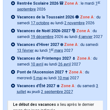
er
Rentrée Scolaire 2026 🎒
Zone A
: le mardi
1
septembre
2026
Vacances de la Toussaint 2026 🎃
Zone A
: du
samedi
17 octobre
au lundi
2 novembre
2026
Vacances de Noël 2026-2027 🎅
Zone A
: du
samedi
19 décembre
2026 au lundi
4 janvier
2027
Vacances d’Hiver 2027 ❄️
Zone A
: du samedi
er
13 février
au lundi
1
mars
2027
Vacances de Printemps 2027 🌷
Zone A
: du
samedi
10 avril
au lundi
26 avril
2027
Pont de l’Ascension 2027 ✝️
Zone A
: du
mercredi
5 mai
au lundi
10 mai
2027
Vacances d’Été 2027 ☀️
Zone A
: du samedi
3
juillet
au jeudi
2 septembre 2027
Le début des vacances
a lieu après le dernier