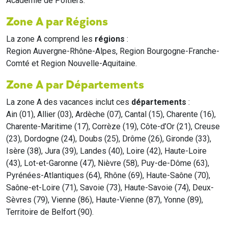
Académie de Poitiers.
Zone A par Régions
La zone A comprend les
régions
:
Region Auvergne-Rhône-Alpes, Region Bourgogne-Franche-
Comté et Region Nouvelle-Aquitaine.
Zone A par Départements
La zone A des vacances inclut ces
départements
:
Ain (01), Allier (03), Ardèche (07), Cantal (15), Charente (16),
Charente-Maritime (17), Corrèze (19), Côte-d’Or (21), Creuse
(23), Dordogne (24), Doubs (25), Drôme (26), Gironde (33),
Isère (38), Jura (39), Landes (40), Loire (42), Haute-Loire
(43), Lot-et-Garonne (47), Nièvre (58), Puy-de-Dôme (63),
Pyrénées-Atlantiques (64), Rhône (69), Haute-Saône (70),
Saône-et-Loire (71), Savoie (73), Haute-Savoie (74), Deux-
Sèvres (79), Vienne (86), Haute-Vienne (87), Yonne (89),
Territoire de Belfort (90).