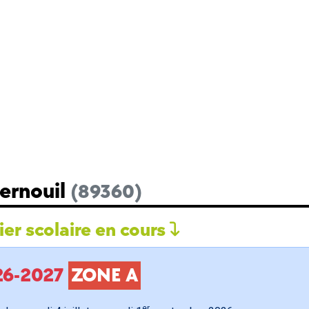
Bernouil
(89360)
er scolaire en cours
026-2027
ZONE A
er