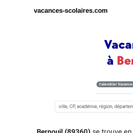
vacances-scolaires.com
Vaca
à
Be
Calendrier Vacance
Bernouil (89360)
se trouve e