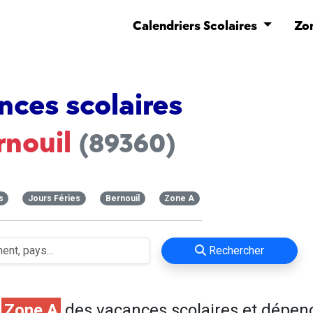
Calendriers Scolaires
Zo
nces scolaires
rnouil
(89360)
s
Jours Féries
Bernouil
Zone A
Rechercher
n
Zone A
des vacances scolaires et dépen