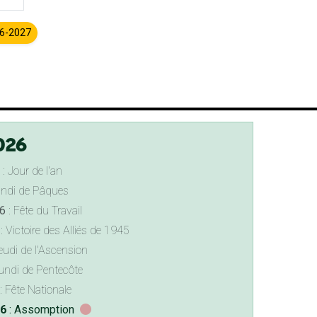
26-2027
026
: Jour de l'an
undi de Pâques
6
: Fête du Travail
: Victoire des Alliés de 1945
eudi de l'Ascension
undi de Pentecôte
: Fête Nationale
26
: Assomption