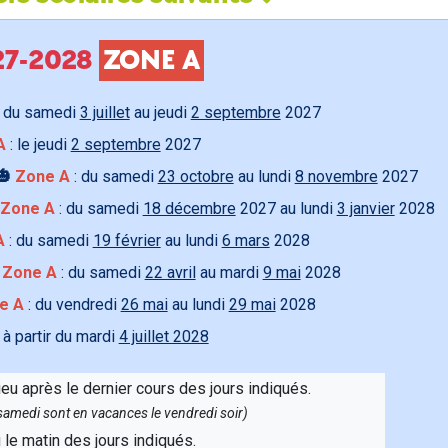
027-2028
ZONE A
 du samedi
3 juillet
au jeudi
2 septembre
2027
A
: le jeudi
2 septembre
2027
🎃
Zone A
: du samedi
23 octobre
au lundi
8 novembre
2027
Zone A
: du samedi
18 décembre
2027 au lundi
3 janvier
2028
A
: du samedi
19 février
au lundi
6 mars
2028

Zone A
: du samedi
22 avril
au mardi
9 mai
2028
e A
: du vendredi
26 mai
au lundi
29 mai
2028
 à partir du mardi
4 juillet 2028
ieu après le dernier cours des jours indiqués.
e samedi sont en vacances le vendredi soir)
u le matin des jours indiqués.