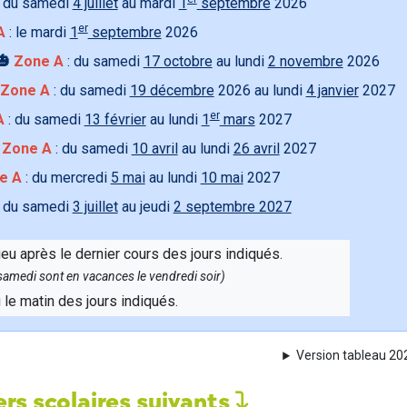
 du samedi
4 juillet
au mardi
1
septembre
2026
er
A
: le mardi
1
septembre
2026
🎃
Zone A
: du samedi
17 octobre
au lundi
2 novembre
2026
Zone A
: du samedi
19 décembre
2026 au lundi
4 janvier
2027
er
A
: du samedi
13 février
au lundi
1
mars
2027

Zone A
: du samedi
10 avril
au lundi
26 avril
2027
e A
: du mercredi
5 mai
au lundi
10 mai
2027
 du samedi
3 juillet
au jeudi
2 septembre 2027
ieu après le dernier cours des jours indiqués.
e samedi sont en vacances le vendredi soir)
u le matin des jours indiqués.
Version tableau 2
rs scolaires suivants