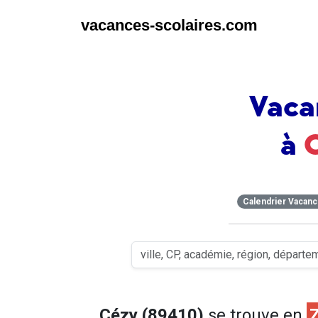
vacances-scolaires.com
Vaca
à
Calendrier Vacan
Cézy (89410)
se trouve en