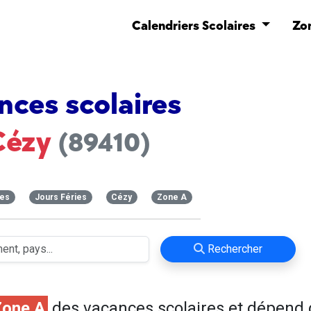
Calendriers Scolaires
Zo
nces scolaires
Cézy
(89410)
ces
Jours Féries
Cézy
Zone A
Rechercher
Zone A
des vacances scolaires et dépend