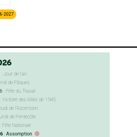
26-2027
026
: Jour de l'an
undi de Pâques
6
: Fête du Travail
: Victoire des Alliés de 1945
eudi de l'Ascension
undi de Pentecôte
: Fête Nationale
26
: Assomption