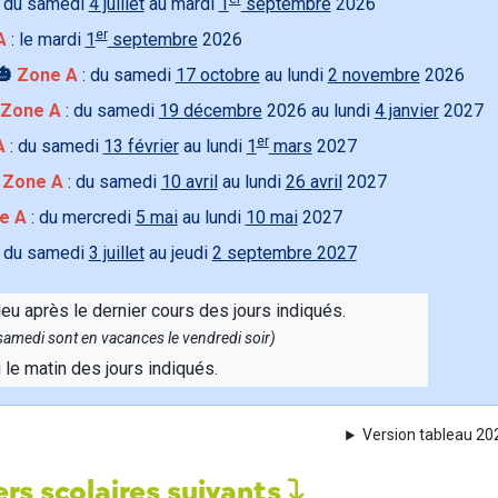
 du samedi
4 juillet
au mardi
1
septembre
2026
er
A
: le mardi
1
septembre
2026
🎃
Zone A
: du samedi
17 octobre
au lundi
2 novembre
2026
Zone A
: du samedi
19 décembre
2026 au lundi
4 janvier
2027
er
A
: du samedi
13 février
au lundi
1
mars
2027

Zone A
: du samedi
10 avril
au lundi
26 avril
2027
e A
: du mercredi
5 mai
au lundi
10 mai
2027
 du samedi
3 juillet
au jeudi
2 septembre 2027
ieu après le dernier cours des jours indiqués.
e samedi sont en vacances le vendredi soir)
u le matin des jours indiqués.
Version tableau 2
rs scolaires suivants