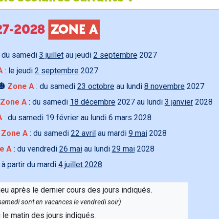
027-2028
ZONE A
 du samedi
3 juillet
au jeudi
2 septembre
2027
A
: le jeudi
2 septembre
2027
🎃
Zone A
: du samedi
23 octobre
au lundi
8 novembre
2027
Zone A
: du samedi
18 décembre
2027 au lundi
3 janvier
2028
A
: du samedi
19 février
au lundi
6 mars
2028

Zone A
: du samedi
22 avril
au mardi
9 mai
2028
e A
: du vendredi
26 mai
au lundi
29 mai
2028
 à partir du mardi
4 juillet 2028
ieu après le dernier cours des jours indiqués.
e samedi sont en vacances le vendredi soir)
u le matin des jours indiqués.