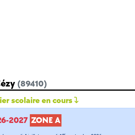
Cézy
(89410)
er scolaire en cours
026-2027
ZONE A
er