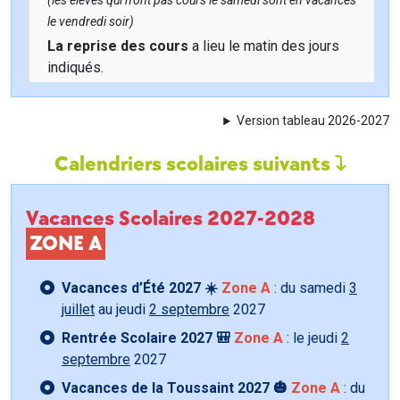
(les élèves qui n'ont pas cours le samedi sont en vacances
le vendredi soir)
La reprise des cours
a lieu le matin des jours
indiqués.
Version tableau 2026-2027
Calendriers scolaires suivants
Vacances Scolaires 2027-2028
ZONE A
Vacances d’Été 2027 ☀️
Zone A
: du samedi
3
juillet
au jeudi
2 septembre
2027
Rentrée Scolaire 2027 🎒
Zone A
: le jeudi
2
septembre
2027
Vacances de la Toussaint 2027 🎃
Zone A
: du