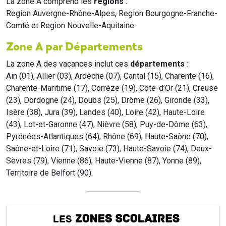
La zone A comprend les
régions
:
Region Auvergne-Rhône-Alpes, Region Bourgogne-Franche-
Comté et Region Nouvelle-Aquitaine.
Zone A par Départements
La zone A des vacances inclut ces
départements
:
Ain (01), Allier (03), Ardèche (07), Cantal (15), Charente (16),
Charente-Maritime (17), Corrèze (19), Côte-d’Or (21), Creuse
(23), Dordogne (24), Doubs (25), Drôme (26), Gironde (33),
Isère (38), Jura (39), Landes (40), Loire (42), Haute-Loire
(43), Lot-et-Garonne (47), Nièvre (58), Puy-de-Dôme (63),
Pyrénées-Atlantiques (64), Rhône (69), Haute-Saône (70),
Saône-et-Loire (71), Savoie (73), Haute-Savoie (74), Deux-
Sèvres (79), Vienne (86), Haute-Vienne (87), Yonne (89),
Territoire de Belfort (90).