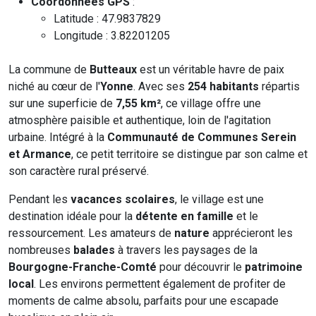
Coordonnées GPS
:
Latitude : 47.9837829
Longitude : 3.82201205
La commune de
Butteaux
est un véritable havre de paix
niché au cœur de l'
Yonne
. Avec ses
254 habitants
répartis
sur une superficie de
7,55 km²
, ce village offre une
atmosphère paisible et authentique, loin de l'agitation
urbaine. Intégré à la
Communauté de Communes Serein
et Armance
, ce petit territoire se distingue par son calme et
son caractère rural préservé.
Pendant les
vacances scolaires
, le village est une
destination idéale pour la
détente en famille
et le
ressourcement. Les amateurs de
nature
apprécieront les
nombreuses
balades
à travers les paysages de la
Bourgogne-Franche-Comté
pour découvrir le
patrimoine
local
. Les environs permettent également de profiter de
moments de calme absolu, parfaits pour une escapade