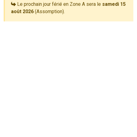
Le prochain jour férié en Zone A sera le
samedi 15
août 2026
(Assomption).