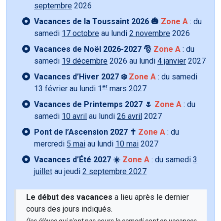
septembre
2026
Vacances de la Toussaint 2026 🎃
Zone A
: du
samedi
17 octobre
au lundi
2 novembre
2026
Vacances de Noël 2026-2027 🎅
Zone A
: du
samedi
19 décembre
2026 au lundi
4 janvier
2027
Vacances d’Hiver 2027 ❄️
Zone A
: du samedi
er
13 février
au lundi
1
mars
2027
Vacances de Printemps 2027 🌷
Zone A
: du
samedi
10 avril
au lundi
26 avril
2027
Pont de l’Ascension 2027 ✝️
Zone A
: du
mercredi
5 mai
au lundi
10 mai
2027
Vacances d’Été 2027 ☀️
Zone A
: du samedi
3
juillet
au jeudi
2 septembre 2027
Le début des vacances
a lieu après le dernier
cours des jours indiqués.