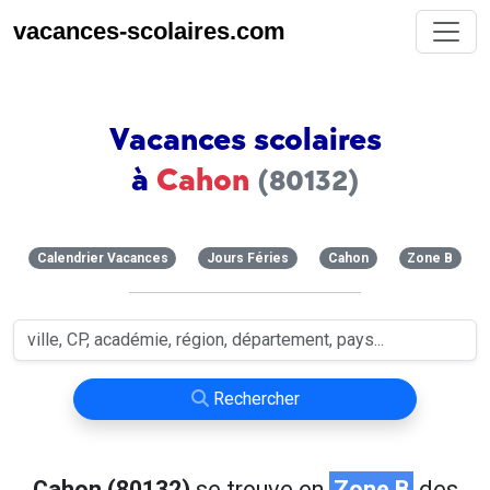
vacances-scolaires.com
Vacances scolaires
à
Cahon
(80132)
Calendrier Vacances
Jours Féries
Cahon
Zone B
Rechercher
Cahon (80132)
se trouve en
Zone B
des