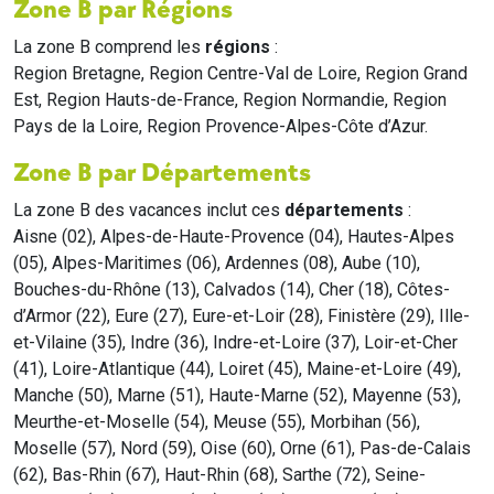
Zone B par Régions
La zone B comprend les
régions
:
Region Bretagne, Region Centre-Val de Loire, Region Grand
Est, Region Hauts-de-France, Region Normandie, Region
Pays de la Loire, Region Provence-Alpes-Côte d’Azur.
Zone B par Départements
La zone B des vacances inclut ces
départements
:
Aisne (02), Alpes-de-Haute-Provence (04), Hautes-Alpes
(05), Alpes-Maritimes (06), Ardennes (08), Aube (10),
Bouches-du-Rhône (13), Calvados (14), Cher (18), Côtes-
d’Armor (22), Eure (27), Eure-et-Loir (28), Finistère (29), Ille-
et-Vilaine (35), Indre (36), Indre-et-Loire (37), Loir-et-Cher
(41), Loire-Atlantique (44), Loiret (45), Maine-et-Loire (49),
Manche (50), Marne (51), Haute-Marne (52), Mayenne (53),
Meurthe-et-Moselle (54), Meuse (55), Morbihan (56),
Moselle (57), Nord (59), Oise (60), Orne (61), Pas-de-Calais
(62), Bas-Rhin (67), Haut-Rhin (68), Sarthe (72), Seine-