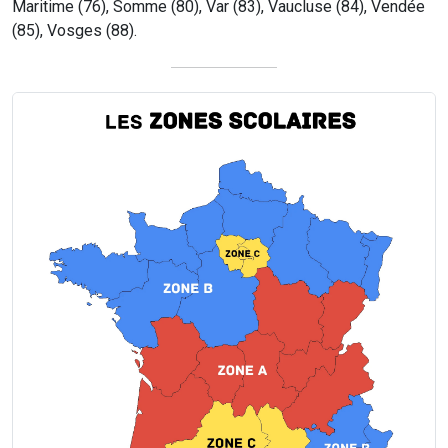
Maritime (76), Somme (80), Var (83), Vaucluse (84), Vendée
(85), Vosges (88).