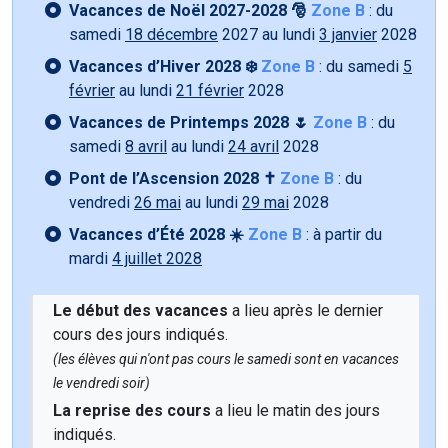
Vacances de Noël 2027-2028 🎅
Zone B
: du
samedi
18 décembre
2027 au lundi
3 janvier
2028
Vacances d’Hiver 2028 ❄️
Zone B
: du samedi
5
février
au lundi
21 février
2028
Vacances de Printemps 2028 🌷
Zone B
: du
samedi
8 avril
au lundi
24 avril
2028
Pont de l’Ascension 2028 ✝️
Zone B
: du
vendredi
26 mai
au lundi
29 mai
2028
Vacances d’Été 2028 ☀️
Zone B
: à partir du
mardi
4 juillet 2028
Le début des vacances
a lieu après le dernier
cours des jours indiqués.
(les élèves qui n'ont pas cours le samedi sont en vacances
le vendredi soir)
La reprise des cours
a lieu le matin des jours
indiqués.