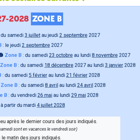
027-2028
ZONE B
 du samedi
3 juillet
au jeudi
2 septembre
2027
B
: le jeudi
2 septembre
2027
🎃
Zone B
: du samedi
23 octobre
au lundi
8 novembre
2027
Zone B
: du samedi
18 décembre
2027 au lundi
3 janvier
2028
B
: du samedi
5 février
au lundi
21 février
2028

Zone B
: du samedi
8 avril
au lundi
24 avril
2028
e B
: du vendredi
26 mai
au lundi
29 mai
2028
 à partir du mardi
4 juillet 2028
ieu après le dernier cours des jours indiqués.
e samedi sont en vacances le vendredi soir)
u le matin des jours indiqués.