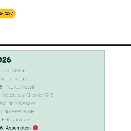
26-2027
026
: Jour de l'an
undi de Pâques
6
: Fête du Travail
: Victoire des Alliés de 1945
eudi de l'Ascension
undi de Pentecôte
: Fête Nationale
26
: Assomption