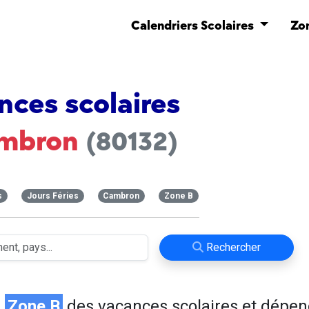
Calendriers Scolaires
Zo
nces scolaires
mbron
(80132)
s
Jours Féries
Cambron
Zone B
Rechercher
n
Zone B
des vacances scolaires et dépen