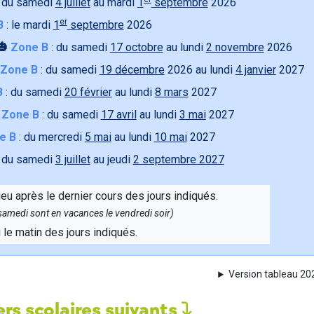
 du samedi
4 juillet
au mardi
1
septembre
2026
er
B
: le mardi
1
septembre
2026
🎃
Zone B
: du samedi
17 octobre
au lundi
2 novembre
2026
Zone B
: du samedi
19 décembre
2026 au lundi
4 janvier
2027
B
: du samedi
20 février
au lundi
8 mars
2027

Zone B
: du samedi
17 avril
au lundi
3 mai
2027
e B
: du mercredi
5 mai
au lundi
10 mai
2027
 du samedi
3 juillet
au jeudi
2 septembre 2027
ieu après le dernier cours des jours indiqués.
e samedi sont en vacances le vendredi soir)
u le matin des jours indiqués.
Version tableau 2
rs scolaires suivants