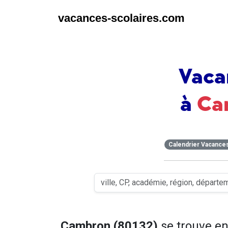
vacances-scolaires.com
Vaca
à
Ca
Calendrier Vacance
Cambron (80132)
se trouve e