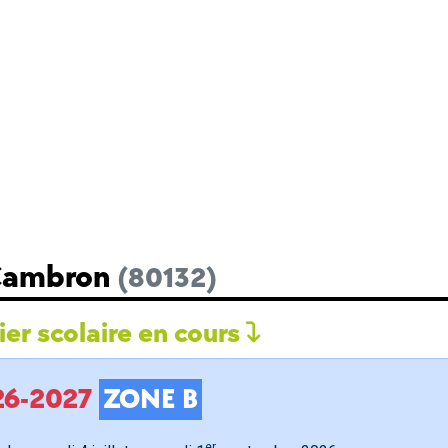
 Cambron
(80132)
er scolaire en cours
026-2027
ZONE B
er