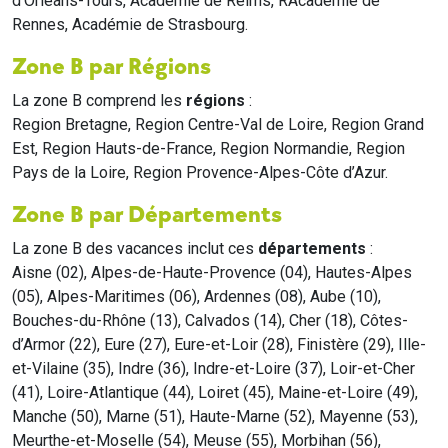
d'Orléans-Tours, Académie de Reims, RAcadémie de
Rennes, Académie de Strasbourg.
Zone B par Régions
La zone B comprend les
régions
:
Region Bretagne, Region Centre-Val de Loire, Region Grand
Est, Region Hauts-de-France, Region Normandie, Region
Pays de la Loire, Region Provence-Alpes-Côte d’Azur.
Zone B par Départements
La zone B des vacances inclut ces
départements
:
Aisne (02), Alpes-de-Haute-Provence (04), Hautes-Alpes
(05), Alpes-Maritimes (06), Ardennes (08), Aube (10),
Bouches-du-Rhône (13), Calvados (14), Cher (18), Côtes-
d’Armor (22), Eure (27), Eure-et-Loir (28), Finistère (29), Ille-
et-Vilaine (35), Indre (36), Indre-et-Loire (37), Loir-et-Cher
(41), Loire-Atlantique (44), Loiret (45), Maine-et-Loire (49),
Manche (50), Marne (51), Haute-Marne (52), Mayenne (53),
Meurthe-et-Moselle (54), Meuse (55), Morbihan (56),