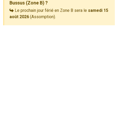
Bussus (Zone B) ?
Le prochain jour férié en Zone B sera le
samedi 15
août 2026
(Assomption).