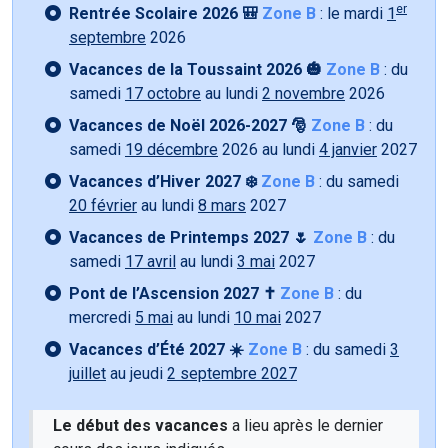
er
Rentrée Scolaire 2026 🎒
Zone B
: le mardi
1
septembre
2026
Vacances de la Toussaint 2026 🎃
Zone B
: du
samedi
17 octobre
au lundi
2 novembre
2026
Vacances de Noël 2026-2027 🎅
Zone B
: du
samedi
19 décembre
2026 au lundi
4 janvier
2027
Vacances d’Hiver 2027 ❄️
Zone B
: du samedi
20 février
au lundi
8 mars
2027
Vacances de Printemps 2027 🌷
Zone B
: du
samedi
17 avril
au lundi
3 mai
2027
Pont de l’Ascension 2027 ✝️
Zone B
: du
mercredi
5 mai
au lundi
10 mai
2027
Vacances d’Été 2027 ☀️
Zone B
: du samedi
3
juillet
au jeudi
2 septembre 2027
Le début des vacances
a lieu après le dernier