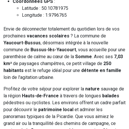
Coordonnées GPS
:
Latitude : 50.10781975
Longitude : 1.9796765
Envie de déconnecter totalement du quotidien lors de vos
prochaines
vacances scolaires
? La commune de
Yaucourt-Bussus
, désormais intégrée à la nouvelle
commune de
Bussus-lès-Yaucourt
, vous accueille pour une
parenthèse de calme au cœur de la
Somme
. Avec ses
7,03
km²
de paysages champêtres, ce petit village de
250
habitants
est le refuge idéal pour une
détente en famille
loin de l'agitation urbaine.
Profitez de votre séjour pour explorer la
nature
sauvage de
la région
Hauts-de-France
à travers de longues
balades
pédestres ou cyclistes. Les environs offrent un cadre parfait
pour découvrir le
patrimoine local
et admirer les
panoramas typiques de la Picardie. Que vous aimiez le
grand air ou la tranquillité des chemins de campagne, ce