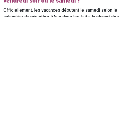
vendredi soir ou le samedi ?
Officiellement, les vacances débutent le samedi selon le
calendrier du ministère. Mais dans les faits, la plupart des
élèves qui n'ont pas cours le samedi sont en vacances dès
le vendredi soir après leur dernier cours. Il est conseillé de
vérifier avec l'établissement scolaire si des cours ont lieu le
samedi matin.
Où trouver le calendrier scolaire officiel ?
Le calendrier scolaire officiel est publié sur le site du
ministère de l'Education nationale
. Les dates présentées sur
ce site reprennent les données officielles pour les années
scolaires en cours et à venir, pour chaque zone et chaque
ville de France.