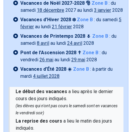
Vacances de Noël 2027-2028 🎅
Zone B
: du
samedi
18 décembre
2027 au lundi
3 janvier
2028
Vacances d’Hiver 2028 ❄️
Zone B
: du samedi
5
février
au lundi
21 février
2028
Vacances de Printemps 2028 🌷
Zone B
: du
samedi
8 avril
au lundi
24 avril
2028
Pont de l’Ascension 2028 ✝️
Zone B
: du
vendredi
26 mai
au lundi
29 mai
2028
Vacances d’Été 2028 ☀️
Zone B
: à partir du
mardi
4 juillet 2028
Le début des vacances
a lieu après le dernier
cours des jours indiqués.
(les élèves qui n'ont pas cours le samedi sont en vacances
le vendredi soir)
La reprise des cours
a lieu le matin des jours
indiqués.