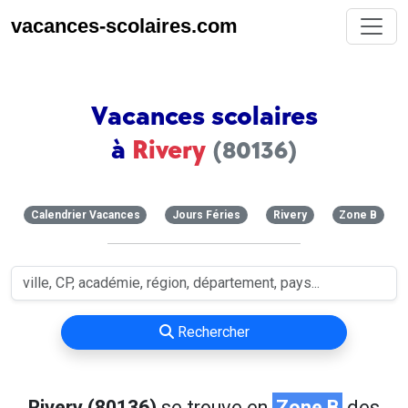
vacances-scolaires.com
Vacances scolaires
à
Rivery
(80136)
Calendrier Vacances
Jours Féries
Rivery
Zone B
Rechercher
Rivery (80136)
se trouve en
Zone B
des