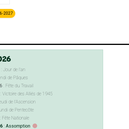
26-2027
026
: Jour de l'an
undi de Pâques
6
: Fête du Travail
: Victoire des Alliés de 1945
eudi de l'Ascension
undi de Pentecôte
: Fête Nationale
26
: Assomption