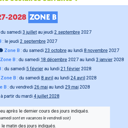
027-2028
ZONE B
 du samedi
3 juillet
au jeudi
2 septembre
2027
B
: le jeudi
2 septembre
2027
🎃
Zone B
: du samedi
23 octobre
au lundi
8 novembre
2027
Zone B
: du samedi
18 décembre
2027 au lundi
3 janvier
2028
B
: du samedi
5 février
au lundi
21 février
2028

Zone B
: du samedi
8 avril
au lundi
24 avril
2028
e B
: du vendredi
26 mai
au lundi
29 mai
2028
 à partir du mardi
4 juillet 2028
ieu après le dernier cours des jours indiqués.
e samedi sont en vacances le vendredi soir)
u le matin des jours indiqués.