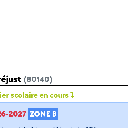
réjust
(80140)
er scolaire en cours
026-2027
ZONE B
er