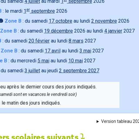
 du samedi
4 juillet
au mardi
1
septembre
2026
er
B
: le mardi
1
septembre
2026
🎃
Zone B
: du samedi
17 octobre
au lundi
2 novembre
2026
Zone B
: du samedi
19 décembre
2026 au lundi
4 janvier
2027
B
: du samedi
20 février
au lundi
8 mars
2027

Zone B
: du samedi
17 avril
au lundi
3 mai
2027
e B
: du mercredi
5 mai
au lundi
10 mai
2027
 du samedi
3 juillet
au jeudi
2 septembre 2027
ieu après le dernier cours des jours indiqués.
e samedi sont en vacances le vendredi soir)
u le matin des jours indiqués.
Version tableau 2
rs scolaires suivants