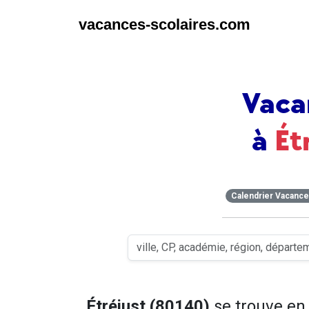
vacances-scolaires.com
Vaca
à
Ét
Calendrier Vacanc
Étréjust (80140)
se trouve e