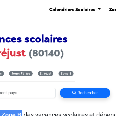
Calendriers Scolaires
Zo
nces scolaires
réjust
(80140)
es
Jours Féries
Étréjust
Zone B
Rechercher
n
Zone B
des vacances scolaires et dépen