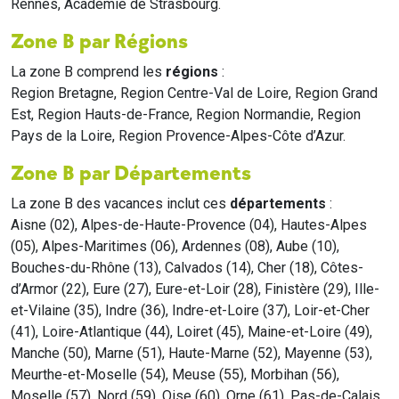
Rennes, Académie de Strasbourg.
Zone B par Régions
La zone B comprend les
régions
:
Region Bretagne, Region Centre-Val de Loire, Region Grand
Est, Region Hauts-de-France, Region Normandie, Region
Pays de la Loire, Region Provence-Alpes-Côte d’Azur.
Zone B par Départements
La zone B des vacances inclut ces
départements
:
Aisne (02), Alpes-de-Haute-Provence (04), Hautes-Alpes
(05), Alpes-Maritimes (06), Ardennes (08), Aube (10),
Bouches-du-Rhône (13), Calvados (14), Cher (18), Côtes-
d’Armor (22), Eure (27), Eure-et-Loir (28), Finistère (29), Ille-
et-Vilaine (35), Indre (36), Indre-et-Loire (37), Loir-et-Cher
(41), Loire-Atlantique (44), Loiret (45), Maine-et-Loire (49),
Manche (50), Marne (51), Haute-Marne (52), Mayenne (53),
Meurthe-et-Moselle (54), Meuse (55), Morbihan (56),
Moselle (57), Nord (59), Oise (60), Orne (61), Pas-de-Calais