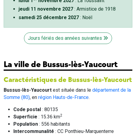
lundi 1
novembre 2027
: La Toussaint
jeudi 11 novembre 2027
: Armistice de 1918
samedi 25 décembre 2027
: Noël
Jours fériés des années suivantes
La ville de Bussus-lès-Yaucourt
Caractéristiques de Bussus-lès-Yaucourt
Bussus-lès-Yaucourt
est située dans le
département de la
Somme (80)
, en
région Hauts-de-France
.
Code postal
: 80135
2
Superficie
: 15.36 km
Population
: 556 habitants
Intercommunalité
: CC Ponthieu-Marquenterre