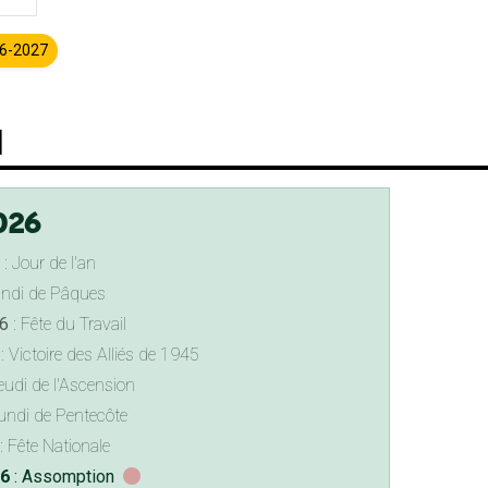
26-2027
l
026
: Jour de l'an
undi de Pâques
6
: Fête du Travail
: Victoire des Alliés de 1945
eudi de l'Ascension
undi de Pentecôte
: Fête Nationale
26
: Assomption