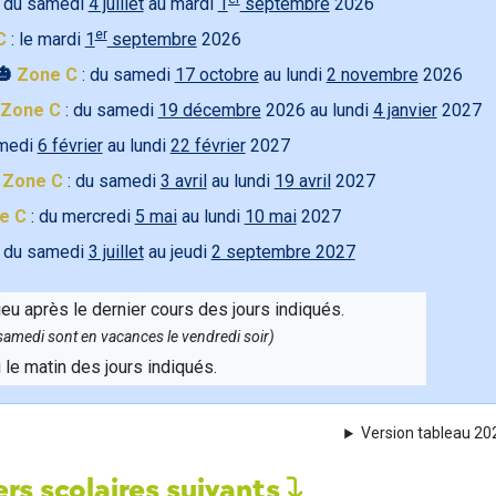
 du samedi
4 juillet
au mardi
1
septembre
2026
er
C
: le mardi
1
septembre
2026
🎃
Zone C
: du samedi
17 octobre
au lundi
2 novembre
2026
Zone C
: du samedi
19 décembre
2026 au lundi
4 janvier
2027
amedi
6 février
au lundi
22 février
2027

Zone C
: du samedi
3 avril
au lundi
19 avril
2027
e C
: du mercredi
5 mai
au lundi
10 mai
2027
 du samedi
3 juillet
au jeudi
2 septembre 2027
ieu après le dernier cours des jours indiqués.
e samedi sont en vacances le vendredi soir)
u le matin des jours indiqués.
Version tableau 2
rs scolaires suivants