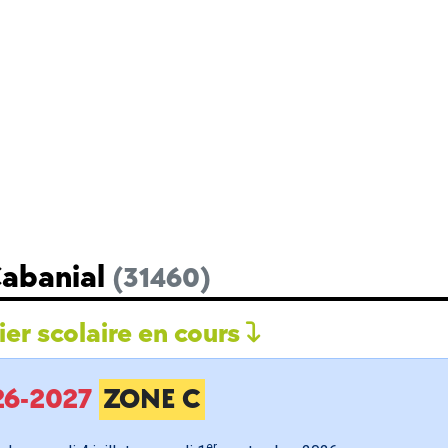
Cabanial
(31460)
er scolaire en cours
026-2027
ZONE C
er