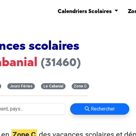
Calendriers Scolaires
Zo
nces scolaires
banial
(31460)
Jours Féries
Le Cabanial
Zone C
Rechercher
e en
Zone C
des vacances scolaires et dé