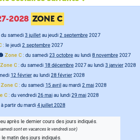
027-2028
ZONE C
 du samedi
3 juillet
au jeudi
2 septembre
2027
C
: le jeudi
2 septembre
2027
🎃
Zone C
: du samedi
23 octobre
au lundi
8 novembre
2027
Zone C
: du samedi
18 décembre
2027 au lundi
3 janvier
2028
amedi
12 février
au lundi
28 février
2028

Zone C
: du samedi
15 avril
au mardi
2 mai
2028
e C
: du vendredi
26 mai
au lundi
29 mai
2028
 à partir du mardi
4 juillet 2028
ieu après le dernier cours des jours indiqués.
e samedi sont en vacances le vendredi soir)
u le matin des jours indiqués.