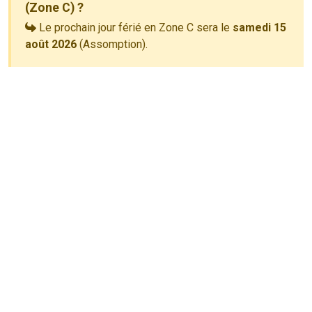
(Zone C) ?
Le prochain jour férié en Zone C sera le
samedi 15
août 2026
(Assomption).