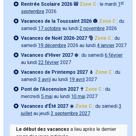
er
Rentrée Scolaire 2026 🎒
Zone C
: le mardi
1
septembre
2026
Vacances de la Toussaint 2026 🎃
Zone C
: du
samedi
17 octobre
au lundi
2 novembre
2026
Vacances de Noël 2026-2027 🎅
Zone C
: du
samedi
19 décembre
2026 au lundi
4 janvier
2027
Vacances d’Hiver 2027 ❄️
: du samedi
6 février
au lundi
22 février
2027
Vacances de Printemps 2027 🌷
Zone C
: du
samedi
3 avril
au lundi
19 avril
2027
Pont de l’Ascension 2027 ✝️
Zone C
: du
mercredi
5 mai
au lundi
10 mai
2027
Vacances d’Été 2027 ☀️
Zone C
: du samedi
3
juillet
au jeudi
2 septembre 2027
Le début des vacances
a lieu après le dernier