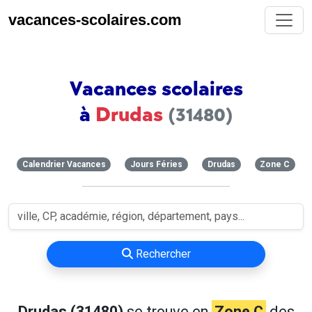
vacances-scolaires.com
Vacances scolaires
à
Drudas
(31480)
Calendrier Vacances
Jours Féries
Drudas
Zone C
Rechercher
Drudas (31480)
se trouve en
Zone C
des