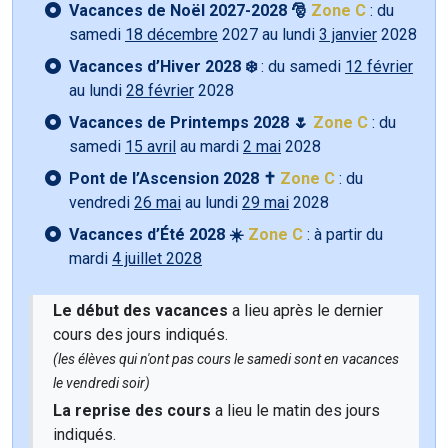
Vacances de Noël 2027-2028 🎅
Zone C
: du
samedi
18 décembre
2027 au lundi
3 janvier
2028
Vacances d’Hiver 2028 ❄️
: du samedi
12 février
au lundi
28 février
2028
Vacances de Printemps 2028 🌷
Zone C
: du
samedi
15 avril
au mardi
2 mai
2028
Pont de l’Ascension 2028 ✝️
Zone C
: du
vendredi
26 mai
au lundi
29 mai
2028
Vacances d’Été 2028 ☀️
Zone C
: à partir du
mardi
4 juillet 2028
Le début des vacances
a lieu après le dernier
cours des jours indiqués.
(les élèves qui n'ont pas cours le samedi sont en vacances
le vendredi soir)
La reprise des cours
a lieu le matin des jours
indiqués.