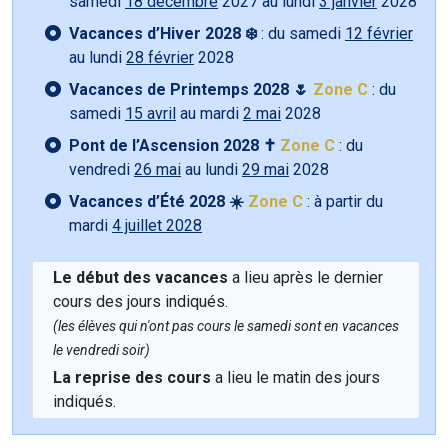
samedi
18 décembre
2027 au lundi
3 janvier
2028
Vacances d’Hiver 2028 ❄️
: du samedi
12 février
au lundi
28 février
2028
Vacances de Printemps 2028 🌷
Zone C
: du
samedi
15 avril
au mardi
2 mai
2028
Pont de l’Ascension 2028 ✝️
Zone C
: du
vendredi
26 mai
au lundi
29 mai
2028
Vacances d’Été 2028 ☀️
Zone C
: à partir du
mardi
4 juillet 2028
Le début des vacances
a lieu après le dernier
cours des jours indiqués.
(les élèves qui n'ont pas cours le samedi sont en vacances
le vendredi soir)
La reprise des cours
a lieu le matin des jours
indiqués.