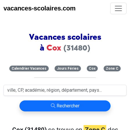
vacances-scolaires.com
Vacances scolaires
à
Cox
(31480)
Calendrier Vacances
Jours Féries
Cox
Zone C
Rechercher
Cox (31480)
se trouve en
Zone C
des