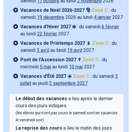
samedi
17 octobre
au lundi
2 novembre
2026
Vacances de Noël 2026-2027 🎅
Zone C
: du
samedi
19 décembre
2026 au lundi
4 janvier
2027
Vacances d’Hiver 2027 ❄️
: du samedi
6 février
au lundi
22 février
2027
Vacances de Printemps 2027 🌷
Zone C
: du
samedi
3 avril
au lundi
19 avril
2027
Pont de l’Ascension 2027 ✝️
Zone C
: du
mercredi
5 mai
au lundi
10 mai
2027
Vacances d’Été 2027 ☀️
Zone C
: du samedi
3
juillet
au jeudi
2 septembre 2027
Le début des vacances
a lieu après le dernier
cours des jours indiqués.
(les élèves qui n'ont pas cours le samedi sont en vacances
le vendredi soir)
La reprise des cours
a lieu le matin des jours