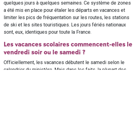
quelques jours à quelques semaines. Ce système de zones
a été mis en place pour étaler les départs en vacances et
limiter les pics de fréquentation sur les routes, les stations
de ski et les sites touristiques. Les jours fériés nationaux
sont, eux, identiques pour toute la France.
Les vacances scolaires commencent-elles le
vendredi soir ou le samedi ?
Officiellement, les vacances débutent le samedi selon le
calendrier du ministère. Mais dans les faits, la plupart des
élèves qui n'ont pas cours le samedi sont en vacances dès
le vendredi soir après leur dernier cours. Il est conseillé de
vérifier avec l'établissement scolaire si des cours ont lieu le
samedi matin.
Où trouver le calendrier scolaire officiel ?
Le calendrier scolaire officiel est publié sur le site du
ministère de l'Education nationale
. Les dates présentées sur
ce site reprennent les données officielles pour les années