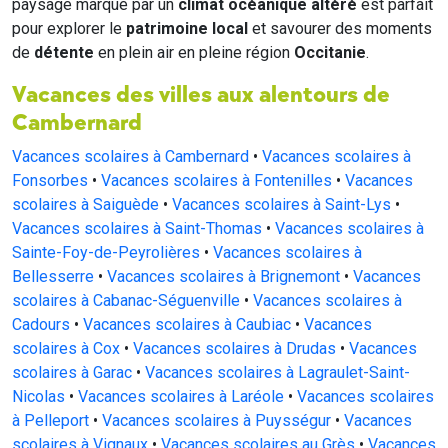
paysage marqué par un
climat océanique altéré
est parfait
pour explorer le
patrimoine local
et savourer des moments
de
détente
en plein air en pleine région
Occitanie
.
Vacances des villes aux alentours de
Cambernard
Vacances scolaires à Cambernard
•
Vacances scolaires à
Fonsorbes
•
Vacances scolaires à Fontenilles
•
Vacances
scolaires à Saiguède
•
Vacances scolaires à Saint-Lys
•
Vacances scolaires à Saint-Thomas
•
Vacances scolaires à
Sainte-Foy-de-Peyrolières
•
Vacances scolaires à
Bellesserre
•
Vacances scolaires à Brignemont
•
Vacances
scolaires à Cabanac-Séguenville
•
Vacances scolaires à
Cadours
•
Vacances scolaires à Caubiac
•
Vacances
scolaires à Cox
•
Vacances scolaires à Drudas
•
Vacances
scolaires à Garac
•
Vacances scolaires à Lagraulet-Saint-
Nicolas
•
Vacances scolaires à Laréole
•
Vacances scolaires
à Pelleport
•
Vacances scolaires à Puysségur
•
Vacances
scolaires à Vignaux
•
Vacances scolaires au Grès
•
Vacances