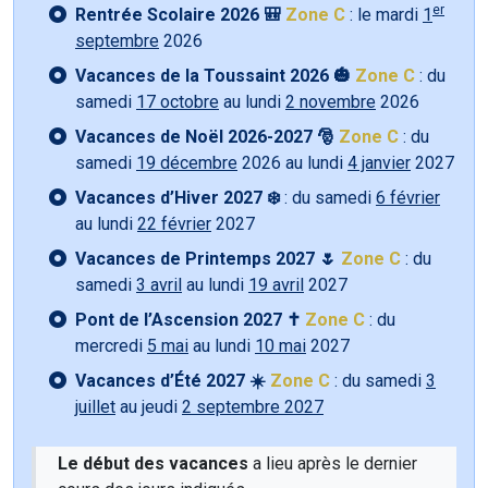
er
Rentrée Scolaire 2026 🎒
Zone C
: le mardi
1
septembre
2026
Vacances de la Toussaint 2026 🎃
Zone C
: du
samedi
17 octobre
au lundi
2 novembre
2026
Vacances de Noël 2026-2027 🎅
Zone C
: du
samedi
19 décembre
2026 au lundi
4 janvier
2027
Vacances d’Hiver 2027 ❄️
: du samedi
6 février
au lundi
22 février
2027
Vacances de Printemps 2027 🌷
Zone C
: du
samedi
3 avril
au lundi
19 avril
2027
Pont de l’Ascension 2027 ✝️
Zone C
: du
mercredi
5 mai
au lundi
10 mai
2027
Vacances d’Été 2027 ☀️
Zone C
: du samedi
3
juillet
au jeudi
2 septembre 2027
Le début des vacances
a lieu après le dernier