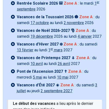
er
Rentrée Scolaire 2026 🎒
Zone A
: le mardi
1
septembre
2026
Vacances de la Toussaint 2026 🎃
Zone A
: du
samedi
17 octobre
au lundi
2 novembre
2026
Vacances de Noël 2026-2027 🎅
Zone A
: du
samedi
19 décembre
2026 au lundi
4 janvier
2027
Vacances d’Hiver 2027 ❄️
Zone A
: du samedi
er
13 février
au lundi
1
mars
2027
Vacances de Printemps 2027 🌷
Zone A
: du
samedi
10 avril
au lundi
26 avril
2027
Pont de l’Ascension 2027 ✝️
Zone A
: du
mercredi
5 mai
au lundi
10 mai
2027
Vacances d’Été 2027 ☀️
Zone A
: du samedi
3
juillet
au jeudi
2 septembre 2027
Le début des vacances
a lieu après le dernier