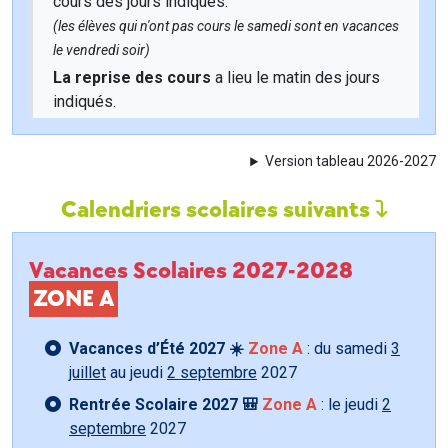
cours des jours indiqués.
(les élèves qui n'ont pas cours le samedi sont en vacances
le vendredi soir)
La reprise des cours
a lieu le matin des jours
indiqués.
Version tableau 2026-2027
Calendriers scolaires suivants
Vacances Scolaires 2027-2028
ZONE A
Vacances d’Été 2027 ☀️
Zone A
: du samedi
3
juillet
au jeudi
2 septembre
2027
Rentrée Scolaire 2027 🎒
Zone A
: le jeudi
2
septembre
2027