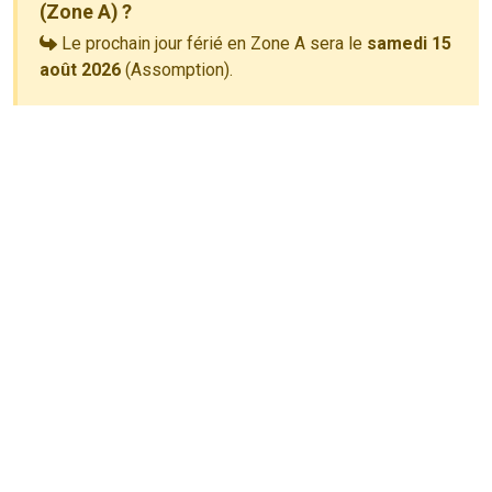
(Zone A) ?
Le prochain jour férié en Zone A sera le
samedi 15
août 2026
(Assomption).