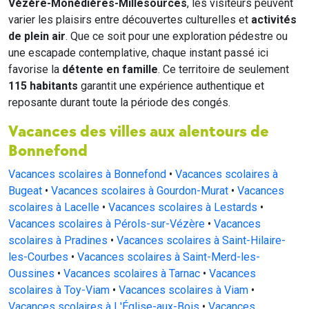
Vézère-Monédières-Millesources
, les visiteurs peuvent
varier les plaisirs entre découvertes culturelles et
activités
de plein air
. Que ce soit pour une exploration pédestre ou
une escapade contemplative, chaque instant passé ici
favorise la
détente en famille
. Ce territoire de seulement
115 habitants
garantit une expérience authentique et
reposante durant toute la période des congés.
Vacances des villes aux alentours de
Bonnefond
Vacances scolaires à Bonnefond
•
Vacances scolaires à
Bugeat
•
Vacances scolaires à Gourdon-Murat
•
Vacances
scolaires à Lacelle
•
Vacances scolaires à Lestards
•
Vacances scolaires à Pérols-sur-Vézère
•
Vacances
scolaires à Pradines
•
Vacances scolaires à Saint-Hilaire-
les-Courbes
•
Vacances scolaires à Saint-Merd-les-
Oussines
•
Vacances scolaires à Tarnac
•
Vacances
scolaires à Toy-Viam
•
Vacances scolaires à Viam
•
Vacances scolaires à L'Église-aux-Bois
•
Vacances