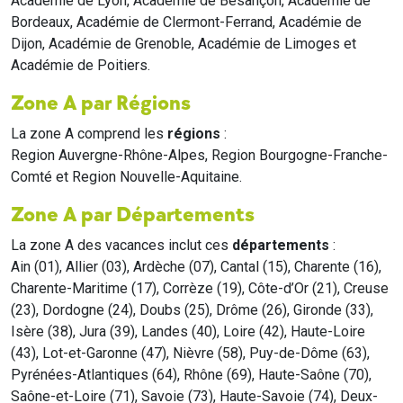
Académie de Lyon, Académie de Besançon, Académie de
Bordeaux, Académie de Clermont-Ferrand, Académie de
Dijon, Académie de Grenoble, Académie de Limoges et
Académie de Poitiers.
Zone A par Régions
La zone A comprend les
régions
:
Region Auvergne-Rhône-Alpes, Region Bourgogne-Franche-
Comté et Region Nouvelle-Aquitaine.
Zone A par Départements
La zone A des vacances inclut ces
départements
:
Ain (01), Allier (03), Ardèche (07), Cantal (15), Charente (16),
Charente-Maritime (17), Corrèze (19), Côte-d’Or (21), Creuse
(23), Dordogne (24), Doubs (25), Drôme (26), Gironde (33),
Isère (38), Jura (39), Landes (40), Loire (42), Haute-Loire
(43), Lot-et-Garonne (47), Nièvre (58), Puy-de-Dôme (63),
Pyrénées-Atlantiques (64), Rhône (69), Haute-Saône (70),
Saône-et-Loire (71), Savoie (73), Haute-Savoie (74), Deux-