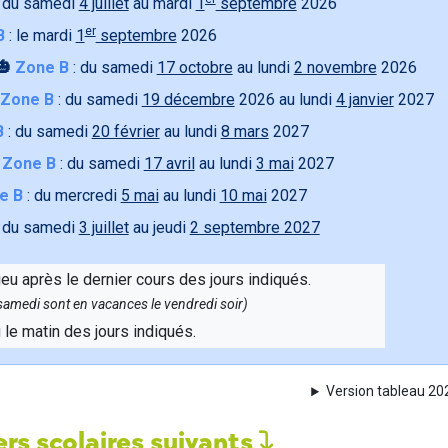
 du samedi
4 juillet
au mardi
1
septembre
2026
er
B
: le mardi
1
septembre
2026
🎃
Zone B
: du samedi
17 octobre
au lundi
2 novembre
2026
Zone B
: du samedi
19 décembre
2026 au lundi
4 janvier
2027
B
: du samedi
20 février
au lundi
8 mars
2027

Zone B
: du samedi
17 avril
au lundi
3 mai
2027
e B
: du mercredi
5 mai
au lundi
10 mai
2027
 du samedi
3 juillet
au jeudi
2 septembre 2027
ieu après le dernier cours des jours indiqués.
e samedi sont en vacances le vendredi soir)
u le matin des jours indiqués.
Version tableau 2
rs scolaires suivants