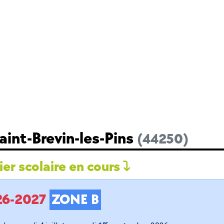
aint-Brevin-les-Pins
(44250)
er scolaire en cours
026-2027
ZONE B
er