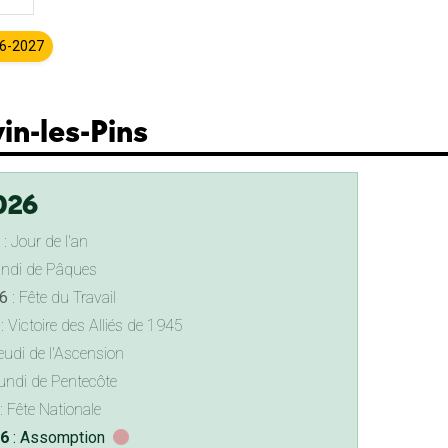
26-2027
vin-les-Pins
026
: Jour de l'an
undi de Pâques
6
: Fête du Travail
: Victoire des Alliés de 1945
eudi de l'Ascension
undi de Pentecôte
: Fête Nationale
26
: Assomption