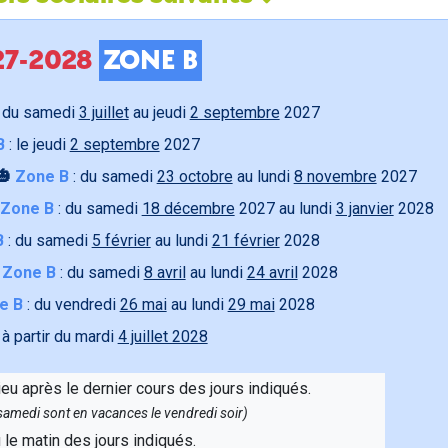
027-2028
ZONE B
 du samedi
3 juillet
au jeudi
2 septembre
2027
B
: le jeudi
2 septembre
2027
🎃
Zone B
: du samedi
23 octobre
au lundi
8 novembre
2027
Zone B
: du samedi
18 décembre
2027 au lundi
3 janvier
2028
B
: du samedi
5 février
au lundi
21 février
2028

Zone B
: du samedi
8 avril
au lundi
24 avril
2028
e B
: du vendredi
26 mai
au lundi
29 mai
2028
 à partir du mardi
4 juillet 2028
ieu après le dernier cours des jours indiqués.
e samedi sont en vacances le vendredi soir)
u le matin des jours indiqués.