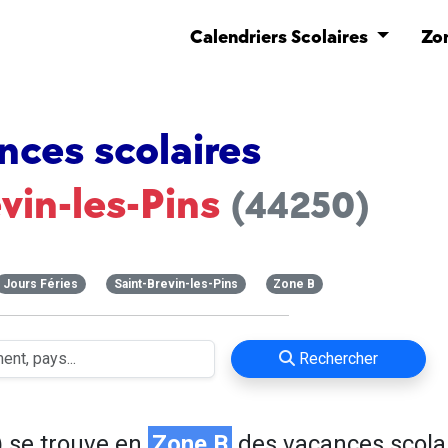
Calendriers Scolaires
Zo
nces scolaires
vin-les-Pins
(44250)
Jours Féries
Saint-Brevin-les-Pins
Zone B
Rechercher
)
se trouve en
Zone B
des vacances scola