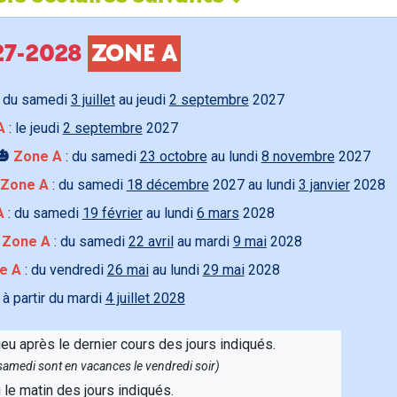
027-2028
ZONE A
 du samedi
3 juillet
au jeudi
2 septembre
2027
A
: le jeudi
2 septembre
2027
🎃
Zone A
: du samedi
23 octobre
au lundi
8 novembre
2027
Zone A
: du samedi
18 décembre
2027 au lundi
3 janvier
2028
A
: du samedi
19 février
au lundi
6 mars
2028

Zone A
: du samedi
22 avril
au mardi
9 mai
2028
e A
: du vendredi
26 mai
au lundi
29 mai
2028
 à partir du mardi
4 juillet 2028
ieu après le dernier cours des jours indiqués.
e samedi sont en vacances le vendredi soir)
u le matin des jours indiqués.