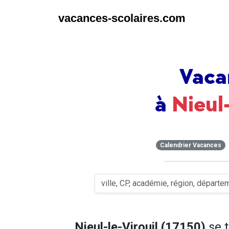
vacances-scolaires.com
Vaca
à
Nieul-
Calendrier Vacances
Nieul-le-Virouil (17150)
se 