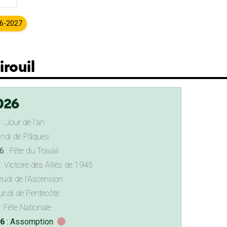
26-2027
irouil
026
: Jour de l'an
undi de Pâques
6
: Fête du Travail
: Victoire des Alliés de 1945
eudi de l'Ascension
undi de Pentecôte
: Fête Nationale
26
: Assomption