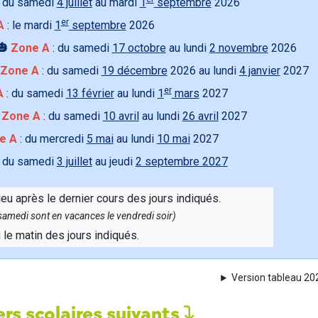
 du samedi
4 juillet
au mardi
1
septembre
2026
er
A
: le mardi
1
septembre
2026
🎃
Zone A
: du samedi
17 octobre
au lundi
2 novembre
2026
Zone A
: du samedi
19 décembre
2026 au lundi
4 janvier
2027
er
A
: du samedi
13 février
au lundi
1
mars
2027

Zone A
: du samedi
10 avril
au lundi
26 avril
2027
e A
: du mercredi
5 mai
au lundi
10 mai
2027
 du samedi
3 juillet
au jeudi
2 septembre 2027
ieu après le dernier cours des jours indiqués.
e samedi sont en vacances le vendredi soir)
u le matin des jours indiqués.
Version tableau 2
rs scolaires suivants