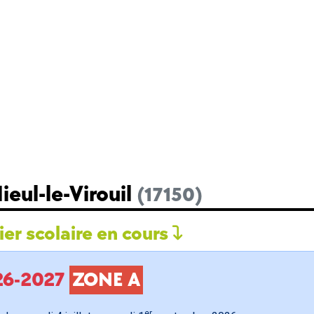
ieul-le-Virouil
(17150)
er scolaire en cours
026-2027
ZONE A
er