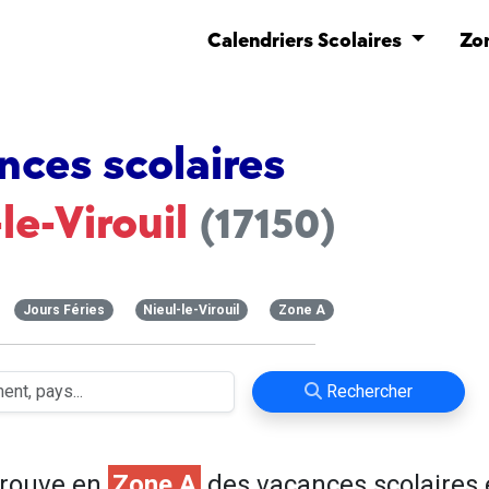
Calendriers Scolaires
Zo
nces scolaires
le-Virouil
(17150)
Jours Féries
Nieul-le-Virouil
Zone A
Rechercher
trouve en
Zone A
des vacances scolaires 