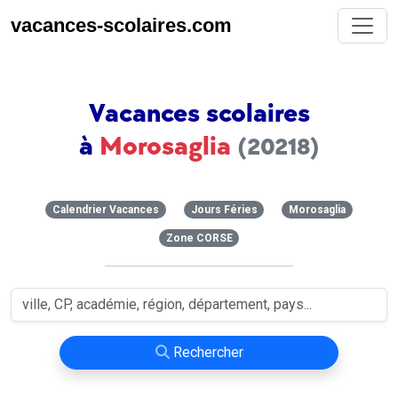
vacances-scolaires.com
Vacances scolaires
à
Morosaglia
(20218)
Calendrier Vacances
Jours Féries
Morosaglia
Zone CORSE
Rechercher