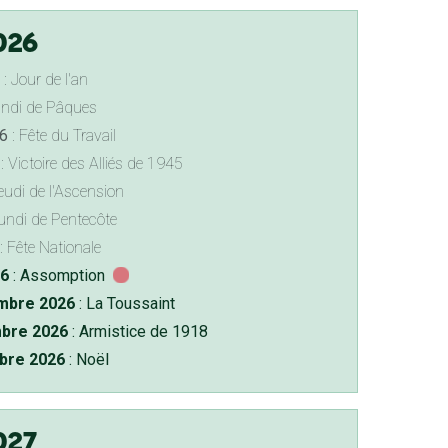
026
: Jour de l'an
undi de Pâques
6
: Fête du Travail
: Victoire des Alliés de 1945
eudi de l'Ascension
undi de Pentecôte
: Fête Nationale
26
: Assomption
bre 2026
: La Toussaint
bre 2026
: Armistice de 1918
bre 2026
: Noël
027