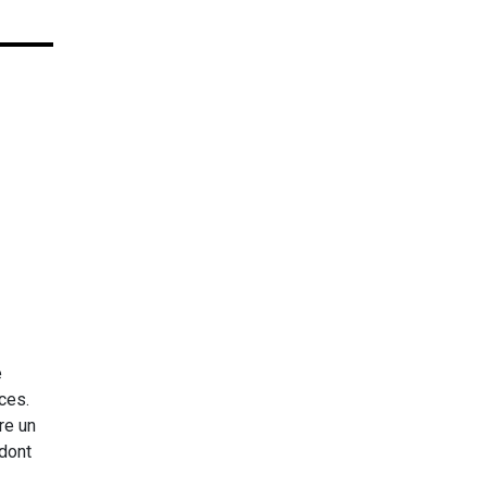
e
ces.
re un
 dont