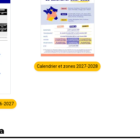
Calendrier et zones 2027-2028
26-2027
ia