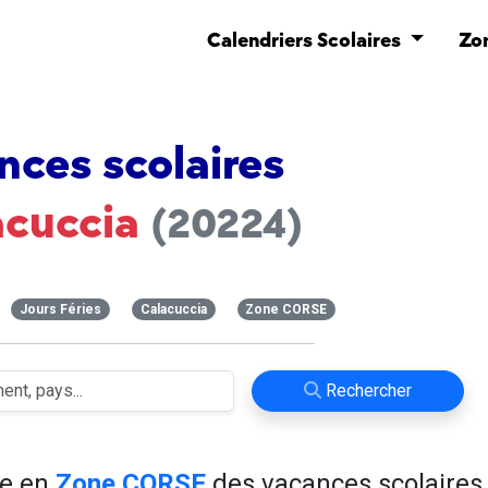
Calendriers Scolaires
Zo
nces scolaires
acuccia
(20224)
Jours Féries
Calacuccia
Zone CORSE
Rechercher
ve en
Zone CORSE
des vacances scolaires 