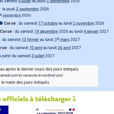
du samedi
4 juillet
au jeudi
3 septembre
2026
: le jeudi
3 septembre
2026
er
septembre
2026)
🎃
Corse
: du samedi
17 octobre
au lundi
2 novembre
2026
Corse
: du samedi
19 décembre
2026 au lundi
4 janvier
2027
er
: du samedi
13 février
au lundi
1
mars
2027
rse
: du samedi
10 avril
au lundi
26 avril
2027
à partir du samedi
3 juillet
2027
ieu après le dernier cours des jours indiqués.
e samedi sont en vacances le vendredi soir)
u le matin des jours indiqués.
 officiels à télécharger