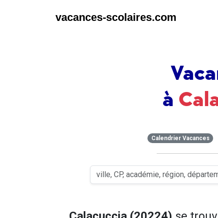
vacances-scolaires.com
Vaca
à
Cal
Calendrier Vacances
Calacuccia (20224)
se trou