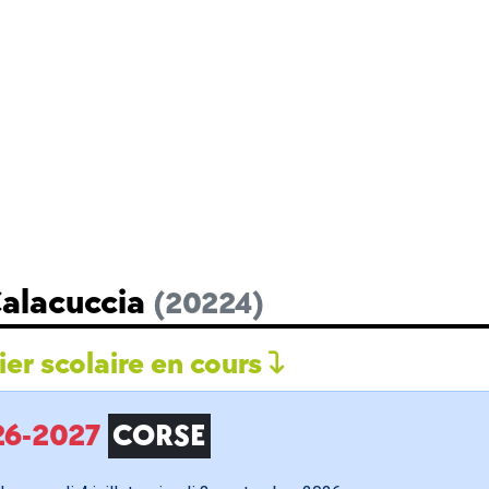
Calacuccia
(20224)
er scolaire en cours
026-2027
CORSE