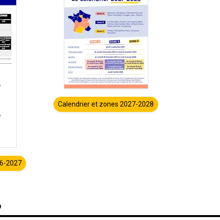
Calendrier et zones 2027-2028
26-2027
o