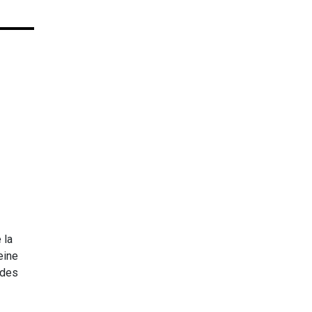
 la
eine
 des