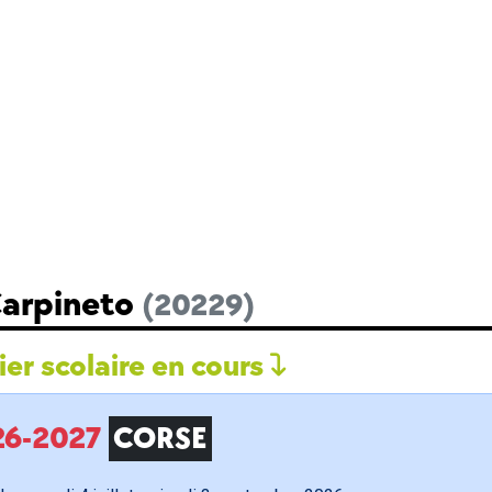
Carpineto
(20229)
er scolaire en cours
026-2027
CORSE