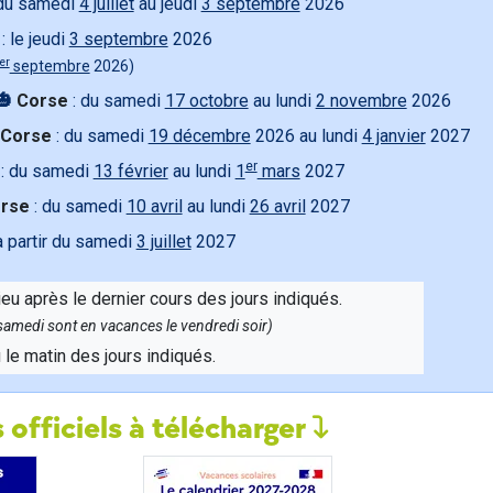
du samedi
4 juillet
au jeudi
3 septembre
2026
: le jeudi
3 septembre
2026
er
septembre
2026)
🎃
Corse
: du samedi
17 octobre
au lundi
2 novembre
2026
Corse
: du samedi
19 décembre
2026 au lundi
4 janvier
2027
er
: du samedi
13 février
au lundi
1
mars
2027
rse
: du samedi
10 avril
au lundi
26 avril
2027
à partir du samedi
3 juillet
2027
ieu après le dernier cours des jours indiqués.
e samedi sont en vacances le vendredi soir)
u le matin des jours indiqués.
 officiels à télécharger