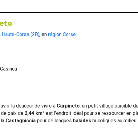
neto
a Haute-Corse (2B)
, en
région Corse
.
-Casinca
vrir la douceur de vivre à
Carpineto
, un petit village paisible de
e de paix de
2,44 km²
est l'endroit idéal pour se ressourcer en pl
 la
Castagniccia
pour de longues
balades
bucoliques au milieu