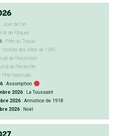
026
: Jour de l'an
undi de Pâques
6
: Fête du Travail
: Victoire des Alliés de 1945
eudi de l'Ascension
undi de Pentecôte
: Fête Nationale
26
: Assomption
bre 2026
: La Toussaint
bre 2026
: Armistice de 1918
bre 2026
: Noël
027