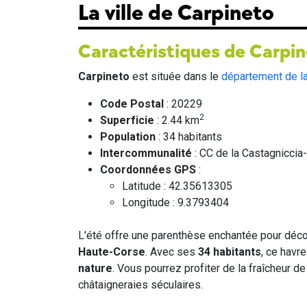
La ville de Carpineto
Caractéristiques de Carpi
Carpineto
est située dans le
département de l
Code Postal
: 20229
2
Superficie
: 2.44 km
Population
: 34 habitants
Intercommunalité
: CC de la Castagniccia
Coordonnées GPS
:
Latitude : 42.35613305
Longitude : 9.3793404
L'été offre une parenthèse enchantée pour décou
Haute-Corse
. Avec ses
34 habitants
, ce havr
nature
. Vous pourrez profiter de la fraîcheur de
châtaigneraies séculaires.