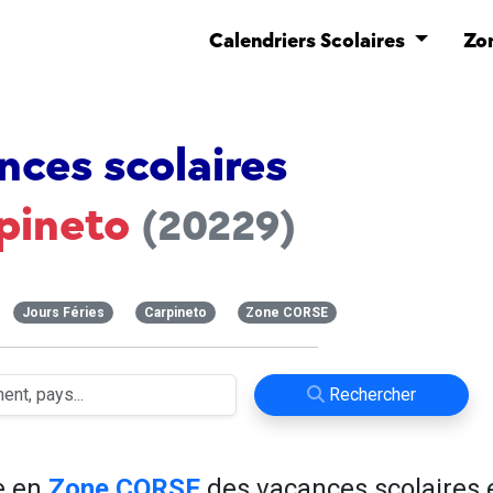
Calendriers Scolaires
Zo
nces scolaires
pineto
(20229)
Jours Féries
Carpineto
Zone CORSE
Rechercher
e en
Zone CORSE
des vacances scolaires 