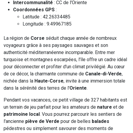
Intercommunalité
: CC de l'Oriente
Coordonnées GPS
:
Latitude : 42.26334485
Longitude : 9.49967185
La région de
Corse
séduit chaque année de nombreux
voyageurs grâce à ses paysages sauvages et son
authenticité méditerranéenne incomparable. Entre mer
turquoise et montagnes escarpées, l'île offre un cadre idéal
pour déconnecter et profiter d'un climat privilégié. Au cœur
de ce décor, la charmante commune de
Canale-di-Verde
,
nichée dans la
Haute-Corse
, invite à une immersion totale
dans la sérénité des terres de l'
Oriente
.
Pendant vos vacances, ce petit village de 327 habitants est
un terrain de jeu parfait pour les amateurs de
nature
et de
patrimoine local
. Vous pourrez parcourir les sentiers de
l'ancienne
piève de Verde
pour de belles
balades
pédestres ou simplement savourer des moments de