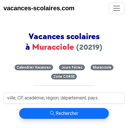
vacances-scolaires.com
Vacances scolaires
à
Muracciole
(20219)
Calendrier Vacances
Jours Féries
Muracciole
Zone CORSE
Rechercher