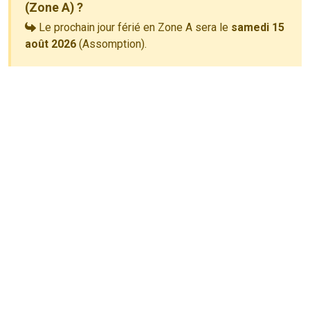
(Zone A) ?
Le prochain jour férié en Zone A sera le
samedi 15
août 2026
(Assomption).