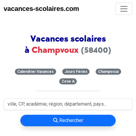
vacances-scolaires.com
Vacances scolaires
à
Champvoux
(58400)
Calendrier Vacances
Jours Féries
Champvoux
Zone A
Rechercher