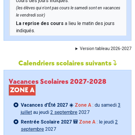
cours des jours indiqués.
(les élèves qui n'ont pas cours le samedi sont en vacances
le vendredi soir)
La reprise des cours
a lieu le matin des jours
indiqués.
Version tableau 2026-2027
Calendriers scolaires suivants
Vacances Scolaires 2027-2028
ZONE A
Vacances d’Été 2027 ☀️
Zone A
: du samedi
3
juillet
au jeudi
2 septembre
2027
Rentrée Scolaire 2027 🎒
Zone A
: le jeudi
2
septembre
2027