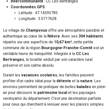
Intercommunalité
: CC Les Bertranges
Coordonnées GPS
:
Latitude : 47.14593785
Longitude : 3.0717628
Le village de
Champvoux
offre une atmosphère paisible et
authentique au cœur de la
Nièvre
. Avec ses
304 habitants
répartis sur une superficie de
10,67 km²
, cette petite
commune de la région
Bourgogne-Franche-Comté
est un
véritable havre de tranquillité. Intégrée à la
CC Les
Bertranges
, la localité séduit par son caractère rural
préservé et son calme absolu.
Durant les
vacances scolaires
, les familles peuvent
profiter d'un cadre idéal pour la
détente
et la
nature
. Les
environs permettent de pratiquer de belles
balades
en plein
air pour découvrir le
patrimoine local
et les paysages
verdoyants du département. C'est une destination parfaite
pour ceux qui cherchent à renouer avec les plaisirs simples