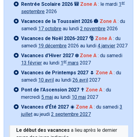
er
Rentrée Scolaire 2026 🎒
Zone A
: le mardi
1
septembre
2026
Vacances de la Toussaint 2026 🎃
Zone A
: du
samedi
17 octobre
au lundi
2 novembre
2026
Vacances de Noël 2026-2027 🎅
Zone A
: du
samedi
19 décembre
2026 au lundi
4 janvier
2027
Vacances d’Hiver 2027 ❄️
Zone A
: du samedi
er
13 février
au lundi
1
mars
2027
Vacances de Printemps 2027 🌷
Zone A
: du
samedi
10 avril
au lundi
26 avril
2027
Pont de l’Ascension 2027 ✝️
Zone A
: du
mercredi
5 mai
au lundi
10 mai
2027
Vacances d’Été 2027 ☀️
Zone A
: du samedi
3
juillet
au jeudi
2 septembre 2027
Le début des vacances
a lieu après le dernier