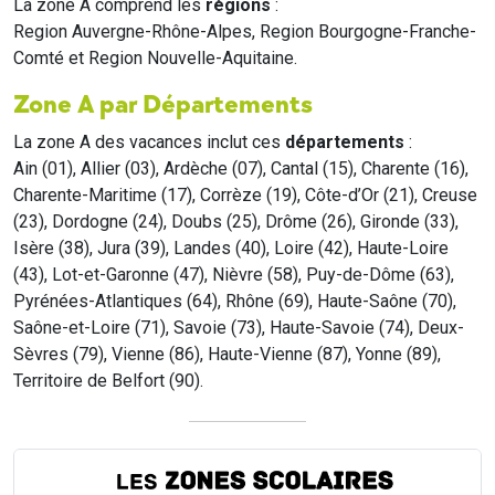
La zone A comprend les
régions
:
Region Auvergne-Rhône-Alpes, Region Bourgogne-Franche-
Comté et Region Nouvelle-Aquitaine.
Zone A par Départements
La zone A des vacances inclut ces
départements
:
Ain (01), Allier (03), Ardèche (07), Cantal (15), Charente (16),
Charente-Maritime (17), Corrèze (19), Côte-d’Or (21), Creuse
(23), Dordogne (24), Doubs (25), Drôme (26), Gironde (33),
Isère (38), Jura (39), Landes (40), Loire (42), Haute-Loire
(43), Lot-et-Garonne (47), Nièvre (58), Puy-de-Dôme (63),
Pyrénées-Atlantiques (64), Rhône (69), Haute-Saône (70),
Saône-et-Loire (71), Savoie (73), Haute-Savoie (74), Deux-
Sèvres (79), Vienne (86), Haute-Vienne (87), Yonne (89),
Territoire de Belfort (90).