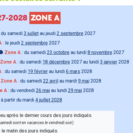
027-2028
ZONE A
 du samedi
3 juillet
au jeudi
2 septembre
2027
A
: le jeudi
2 septembre
2027
🎃
Zone A
: du samedi
23 octobre
au lundi
8 novembre
2027
Zone A
: du samedi
18 décembre
2027 au lundi
3 janvier
2028
A
: du samedi
19 février
au lundi
6 mars
2028

Zone A
: du samedi
22 avril
au mardi
9 mai
2028
e A
: du vendredi
26 mai
au lundi
29 mai
2028
 à partir du mardi
4 juillet 2028
ieu après le dernier cours des jours indiqués.
e samedi sont en vacances le vendredi soir)
u le matin des jours indiqués.