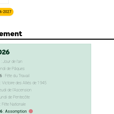
26-2027
lement
026
: Jour de l'an
undi de Pâques
6
: Fête du Travail
: Victoire des Alliés de 1945
eudi de l'Ascension
undi de Pentecôte
: Fête Nationale
26
: Assomption