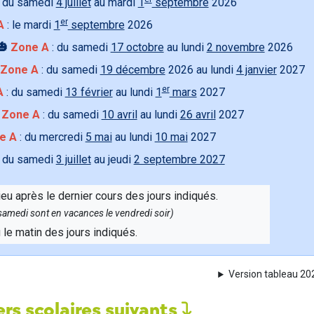
 du samedi
4 juillet
au mardi
1
septembre
2026
er
A
: le mardi
1
septembre
2026
🎃
Zone A
: du samedi
17 octobre
au lundi
2 novembre
2026
Zone A
: du samedi
19 décembre
2026 au lundi
4 janvier
2027
er
A
: du samedi
13 février
au lundi
1
mars
2027

Zone A
: du samedi
10 avril
au lundi
26 avril
2027
e A
: du mercredi
5 mai
au lundi
10 mai
2027
 du samedi
3 juillet
au jeudi
2 septembre 2027
ieu après le dernier cours des jours indiqués.
e samedi sont en vacances le vendredi soir)
u le matin des jours indiqués.
Version tableau 2
rs scolaires suivants