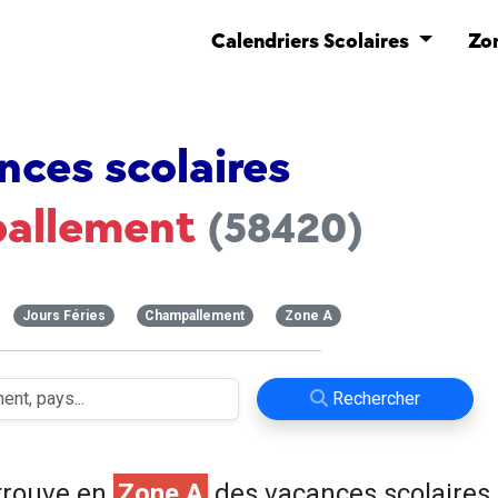
Calendriers Scolaires
Zo
nces scolaires
allement
(58420)
Jours Féries
Champallement
Zone A
Rechercher
trouve en
Zone A
des vacances scolaires 