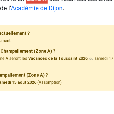
e l'
Académie de Dijon
.
actuellement ?
oment.
à Champallement (Zone A) ?
ne A seront les
Vacances de la Toussaint 2026
,
samedi 17
du
hampallement (Zone A) ?
amedi 15 août 2026
(Assomption).