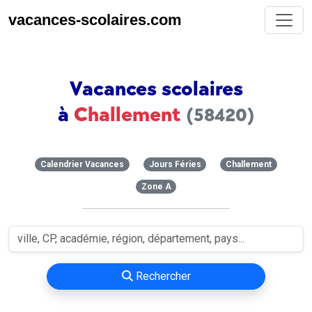
vacances-scolaires.com
Vacances scolaires
à
Challement
(58420)
Calendrier Vacances
Jours Féries
Challement
Zone A
Rechercher