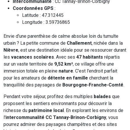
Intercommunalité
: CC Tannay-Brinon-Corbigny
Coordonnées GPS
:
Latitude : 47.312445
Longitude : 3.59736865
Envie d'une parenthèse de calme absolue loin du tumulte
urbain ? La petite commune de
Challement
, nichée dans la
Nièvre
, est une destination idéale pour se ressourcer durant
les
vacances scolaires
. Avec ses
47 habitants
répartis
sur un vaste territoire de
9,52 km²
, ce village offre une
immersion totale en pleine
nature
. C'est l'endroit parfait
pour les amateurs de
détente en famille
cherchant la
tranquillité des paysages de
Bourgogne-Franche-Comté
.
Pendant votre séjour, profitez des multiples
balades
que
proposent les sentiers environnants pour découvrir la
richesse du
patrimoine local
. En explorant les environs de
l'
intercommunalité CC Tannay-Brinon-Corbigny
, vous
pourrez admirer des paysages champêtres et des sites