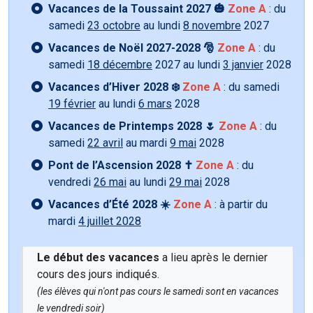
Vacances de la Toussaint 2027 🎃
Zone A
: du
samedi
23 octobre
au lundi
8 novembre
2027
Vacances de Noël 2027-2028 🎅
Zone A
: du
samedi
18 décembre
2027 au lundi
3 janvier
2028
Vacances d’Hiver 2028 ❄️
Zone A
: du samedi
19 février
au lundi
6 mars
2028
Vacances de Printemps 2028 🌷
Zone A
: du
samedi
22 avril
au mardi
9 mai
2028
Pont de l’Ascension 2028 ✝️
Zone A
: du
vendredi
26 mai
au lundi
29 mai
2028
Vacances d’Été 2028 ☀️
Zone A
: à partir du
mardi
4 juillet 2028
Le début des vacances
a lieu après le dernier
cours des jours indiqués.
(les élèves qui n'ont pas cours le samedi sont en vacances
le vendredi soir)