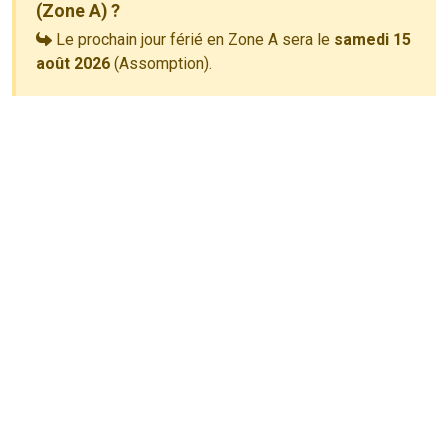
(Zone A) ?
Le prochain jour férié en Zone A sera le
samedi 15
août 2026
(Assomption).