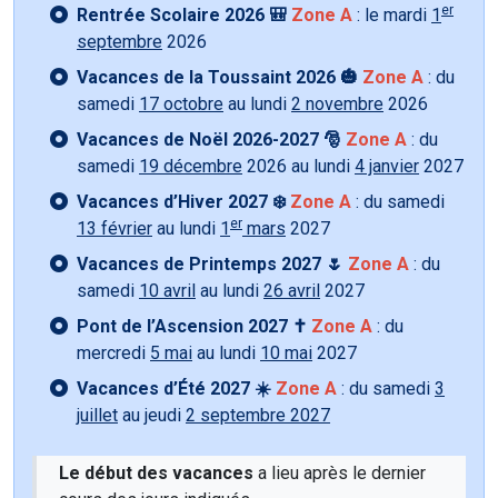
er
Rentrée Scolaire 2026 🎒
Zone A
: le mardi
1
septembre
2026
Vacances de la Toussaint 2026 🎃
Zone A
: du
samedi
17 octobre
au lundi
2 novembre
2026
Vacances de Noël 2026-2027 🎅
Zone A
: du
samedi
19 décembre
2026 au lundi
4 janvier
2027
Vacances d’Hiver 2027 ❄️
Zone A
: du samedi
er
13 février
au lundi
1
mars
2027
Vacances de Printemps 2027 🌷
Zone A
: du
samedi
10 avril
au lundi
26 avril
2027
Pont de l’Ascension 2027 ✝️
Zone A
: du
mercredi
5 mai
au lundi
10 mai
2027
Vacances d’Été 2027 ☀️
Zone A
: du samedi
3
juillet
au jeudi
2 septembre 2027
Le début des vacances
a lieu après le dernier