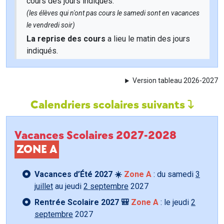
cours des jours indiqués.
(les élèves qui n'ont pas cours le samedi sont en vacances
le vendredi soir)
La reprise des cours
a lieu le matin des jours
indiqués.
Version tableau 2026-2027
Calendriers scolaires suivants
Vacances Scolaires 2027-2028
ZONE A
Vacances d’Été 2027 ☀️
Zone A
: du samedi
3
juillet
au jeudi
2 septembre
2027
Rentrée Scolaire 2027 🎒
Zone A
: le jeudi
2
septembre
2027