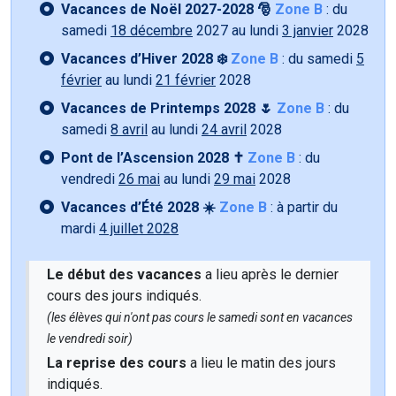
Vacances de Noël 2027-2028 🎅
Zone B
: du
samedi
18 décembre
2027 au lundi
3 janvier
2028
Vacances d’Hiver 2028 ❄️
Zone B
: du samedi
5
février
au lundi
21 février
2028
Vacances de Printemps 2028 🌷
Zone B
: du
samedi
8 avril
au lundi
24 avril
2028
Pont de l’Ascension 2028 ✝️
Zone B
: du
vendredi
26 mai
au lundi
29 mai
2028
Vacances d’Été 2028 ☀️
Zone B
: à partir du
mardi
4 juillet 2028
Le début des vacances
a lieu après le dernier
cours des jours indiqués.
(les élèves qui n'ont pas cours le samedi sont en vacances
le vendredi soir)
La reprise des cours
a lieu le matin des jours
indiqués.