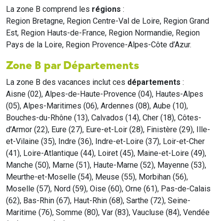
La zone B comprend les
régions
:
Region Bretagne, Region Centre-Val de Loire, Region Grand
Est, Region Hauts-de-France, Region Normandie, Region
Pays de la Loire, Region Provence-Alpes-Côte d’Azur.
Zone B par Départements
La zone B des vacances inclut ces
départements
:
Aisne (02), Alpes-de-Haute-Provence (04), Hautes-Alpes
(05), Alpes-Maritimes (06), Ardennes (08), Aube (10),
Bouches-du-Rhône (13), Calvados (14), Cher (18), Côtes-
d’Armor (22), Eure (27), Eure-et-Loir (28), Finistère (29), Ille-
et-Vilaine (35), Indre (36), Indre-et-Loire (37), Loir-et-Cher
(41), Loire-Atlantique (44), Loiret (45), Maine-et-Loire (49),
Manche (50), Marne (51), Haute-Marne (52), Mayenne (53),
Meurthe-et-Moselle (54), Meuse (55), Morbihan (56),
Moselle (57), Nord (59), Oise (60), Orne (61), Pas-de-Calais
(62), Bas-Rhin (67), Haut-Rhin (68), Sarthe (72), Seine-
Maritime (76), Somme (80), Var (83), Vaucluse (84), Vendée