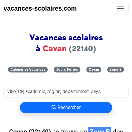
vacances-scolaires.com
Vacances scolaires
à
Cavan
(22140)
Calendrier Vacances
Jours Féries
Cavan
Zone B
Rechercher
Cavan (22140)
se trouve en
Zone B
des