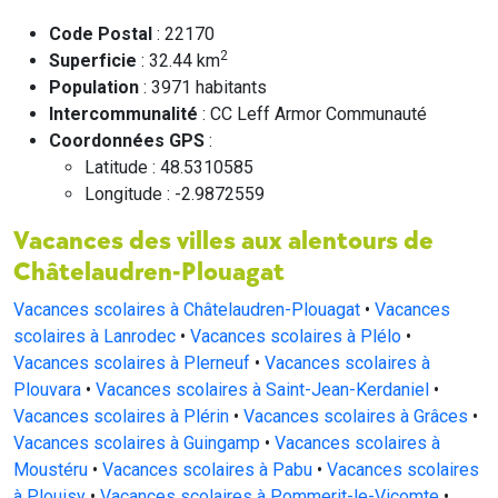
Code Postal
: 22170
2
Superficie
: 32.44 km
Population
: 3971 habitants
Intercommunalité
: CC Leff Armor Communauté
Coordonnées GPS
:
Latitude : 48.5310585
Longitude : -2.9872559
Vacances des villes aux alentours de
Châtelaudren-Plouagat
Vacances scolaires à Châtelaudren-Plouagat
•
Vacances
scolaires à Lanrodec
•
Vacances scolaires à Plélo
•
Vacances scolaires à Plerneuf
•
Vacances scolaires à
Plouvara
•
Vacances scolaires à Saint-Jean-Kerdaniel
•
Vacances scolaires à Plérin
•
Vacances scolaires à Grâces
•
Vacances scolaires à Guingamp
•
Vacances scolaires à
Moustéru
•
Vacances scolaires à Pabu
•
Vacances scolaires
à Plouisy
•
Vacances scolaires à Pommerit-le-Vicomte
•